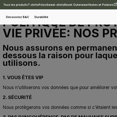
Tous les produits
T-shirts
Polos
Sweat-shirts
Reset Outerwear
Vestes et Polaires
POLITIQUE DE PRO
Découvrez B&C
Durabilité
VIE PRIVÉE: NOS 
Nous assurons en permanence
dessous la raison pour laque
utilisons.
1. VOUS ÊTES VIP
Nous n’utiliserons vos données que pour améliorer vo
2. SÉCURITÉ
Nous protègerons vos données comme si c’étaient les