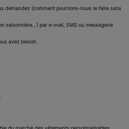
us demandez (comment pourrions-nous le faire sans
tion saisonnière...) par e-mail, SMS ou messagerie
ous avez besoin.
.
emble du marché des vêtements personnalisables,