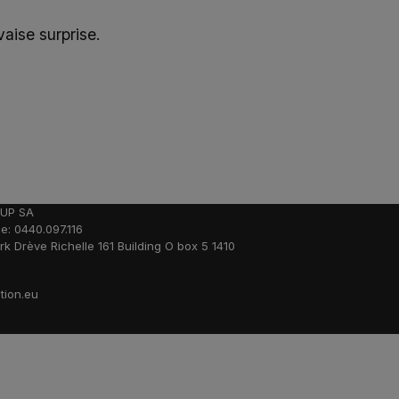
aise surprise.
UP SA
e: 0440.097.116
rk Drève Richelle 161 Building O box 5 1410
e
tion.eu