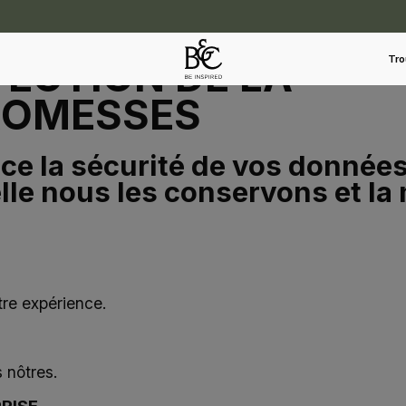
TECTION DE LA
Tro
PROMESSES
 la sécurité de vos données.
lle nous les conservons et la
tre expérience.
 nôtres.