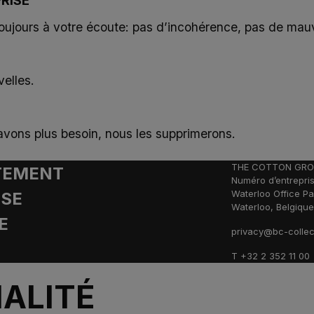
PRISE
oujours à votre écoute: pas d’incohérence, pas de mauv
elles.
n avons plus besoin, nous les supprimerons.
THE COTTON GRO
ITEMENT
Numéro d’entrepris
Waterloo Office Pa
ISE
Waterloo, Belgiqu
E
privacy@bc-collec
T +32 2 352 11 00
ALITÉ