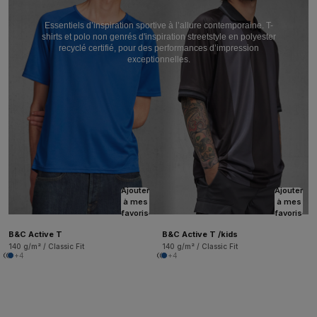
Essentiels d’inspiration sportive à l’allure contemporaine. T-
shirts et polo non genrés d'inspiration streetstyle en polyester
recyclé certifié, pour des performances d’impression
exceptionnelles.
Ajouter
Ajouter
à mes
à mes
favoris
favoris
B&C Active T
B&C Active T /kids
140 g/m² / Classic Fit
140 g/m² / Classic Fit
+4
+4