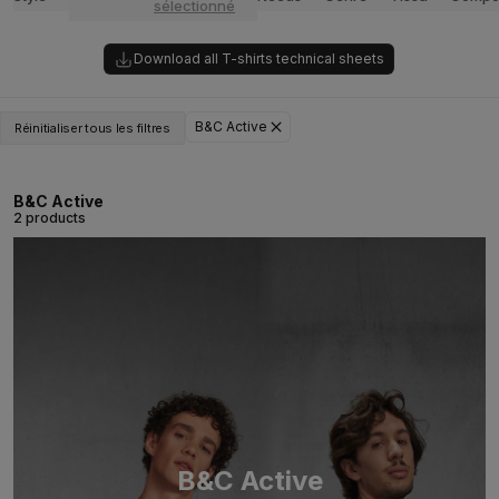
sélectionné
Download all T-shirts technical sheets
B&C Active
Réinitialiser tous les filtres
B&C Active
2 products
B&C Active