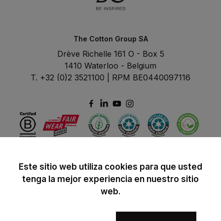
The Cotton Group SA
Drève Richelle 161 O - Box 5
1410 Waterloo - Belgium
T. +32 (0)2 3521100 | RPM BE0440097116
Este sitio web utiliza cookies para que usted
tenga la mejor experiencia en nuestro sitio
web.