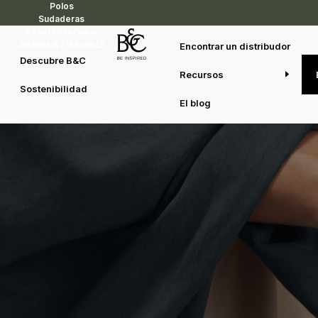
Polos
Sudaderas
Reset Outerwear
Jackets & Fleeces
Encontrar un distribudor
Descubre B&C
Diseñadas para combinar, hechas
Recursos
para durar
Sostenibilidad
El blog