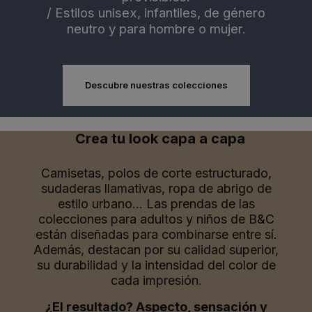
/
Estilos unisex, infantiles, de género
neutro y para hombre o mujer.
Descubre nuestras colecciones
Crea tu look capa a capa
Camisetas, polos de corte estructurado,
sudaderas llamativas, ropa de abrigo de
estilo urbano… Las prendas de las
colecciones para adultos y niños de B&C
están diseñadas para combinarse entre sí.
Además, destacan por su calidad superior,
su durabilidad y la intensidad del color de
cada impresión.
¿El resultado? Aspecto, sensación y