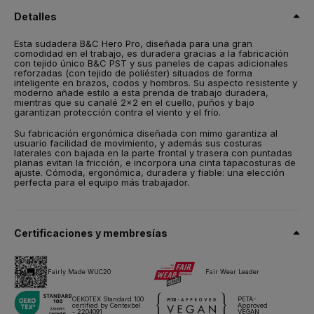
certificado RCS
Detalles
Talla
Esta sudadera B&C Hero Pro, diseñada para una gran
S,
M,
L,
XL,
2XL,
3XL,
4XL
comodidad en el trabajo, es duradera gracias a la fabricación
con tejido único B&C PST y sus paneles de capas adicionales
Peso
reforzadas (con tejido de poliéster) situados de forma
280 g/m²
inteligente en brazos, codos y hombros. Su aspecto resistente y
moderno añade estilo a esta prenda de trabajo duradera,
mientras que su canalé 2x2 en el cuello, puños y bajo
Embalaje
garantizan protección contra el viento y el frío.
5 unidades/bolsa & 25 unidades/caja
Su fabricación ergonómica diseñada con mimo garantiza al
Instrucciones de lavado
usuario facilidad de movimiento, y además sus costuras
laterales con bajada en la parte frontal y trasera con puntadas
planas evitan la fricción, e incorpora una cinta tapacosturas de
ajuste. Cómoda, ergonómica, duradera y fiable: una elección
Todos nuestros productos han sido probados y aprobados para
perfecta para el equipo más trabajador.
todas las técnicas de impresión.
Ficha técnica
Tallas y medidas
Certificaciones y membresías
Fairly Made WUC20
Fair Wear Leader
OEKOTEX Standard 100
PETA-
certified by Centexbel
Approved
- 2204091
VEGAN