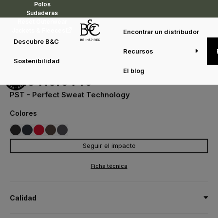
Polos
Sudaderas
Reset Outerwear
Jackets & Fleeces
Encontrar un distribudor
Descubre B&C
Recursos
Sudaderas
B&C PRO
B&C Hero Pro
Sostenibilidad
WUC20
El blog
B&C Hero Pro
PST - Perfect Sweat Technology
Colores
Seguir el impacto
002
003
004
145
670
BLACK
NAVY
RED
BROWN
DARK GREY
Ficha técnica
Calidad
80% algodón peinado (ring-spun) - 20%Poliéster reciclado -