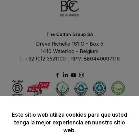
The Cotton Group SA
Drève Richelle 161 O - Box 5
1410 Waterloo - Belgium
T. +32 (0)2 3521100 | RPM BE0440097116
Este sitio web utiliza cookies para que usted
tenga la mejor experiencia en nuestro sitio
web.