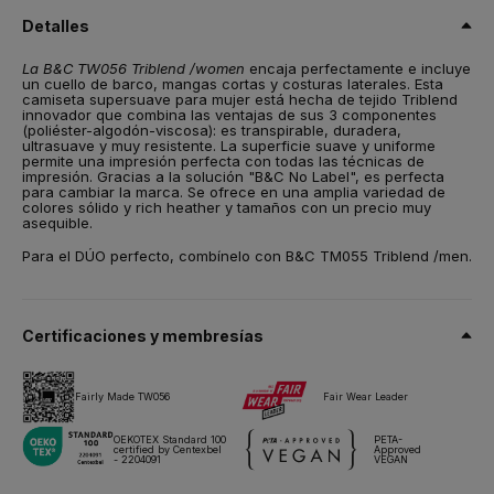
viscosa
Detalles
Talla
La B&C TW056 Triblend /women
encaja perfectamente e incluye
XS,
S,
M,
L,
XL,
2XL
un cuello de barco, mangas cortas y costuras laterales. Esta
camiseta supersuave para mujer está hecha de tejido Triblend
Peso
innovador que combina las ventajas de sus 3 componentes
130 g/m²
(poliéster-algodón-viscosa): es transpirable, duradera,
ultrasuave y muy resistente. La superficie suave y uniforme
permite una impresión perfecta con todas las técnicas de
Embalaje
impresión. Gracias a la solución "B&C No Label", es perfecta
10 unidades/bolsa & 50 unidades/caja
para cambiar la marca. Se ofrece en una amplia variedad de
colores sólido y rich heather y tamaños con un precio muy
Instrucciones de lavado
asequible.
Para el DÚO perfecto, combínelo con B&C TM055 Triblend /men.
Todos nuestros productos han sido probados y aprobados para
todas las técnicas de impresión.
Certificaciones y membresías
Ficha técnica
Tallas y medidas
Fairly Made TW056
Fair Wear Leader
OEKOTEX Standard 100
PETA-
certified by Centexbel
Approved
- 2204091
VEGAN