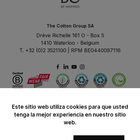
The Cotton Group SA
Drève Richelle 161 O - Box 5
1410 Waterloo - Belgium
T. +32 (0)2 3521100 | RPM BE0440097116
Este sitio web utiliza cookies para que usted
tenga la mejor experiencia en nuestro sitio
web.