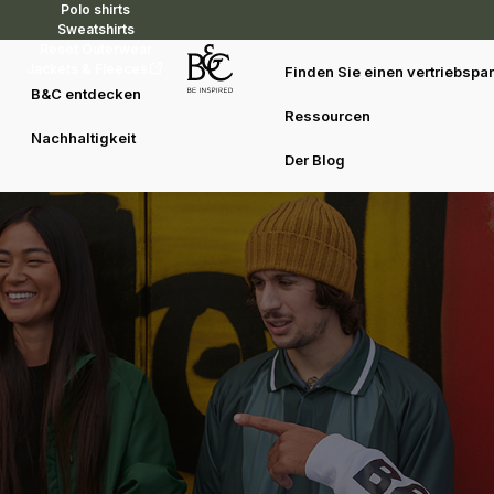
Polo shirts
Sweatshirts
Reset Outerwear
Jackets & Fleeces
Finden Sie einen vertriebspar
B&C entdecken
Zentrale Plattform Für
Ressourcen
Marketing-Materialien
Nachhaltigkeit
Der Blog