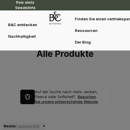
Polo shirts
Sweatshirts
Reset Outerwear
Jackets & Fleeces
Finden Sie einen vertriebspar
B&C entdecken
Ressourcen
Nachhaltigkeit
Der Blog
Alle Produkte
Auf der Suche nach mehr Jacken,
Fleece oder Softshell?
Besuchen
Sie unsere entsprechende Website
Needs
1 ausgewählt