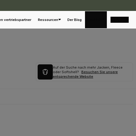
Deutsch
en vertriebspartner
Ressourcen
Der Blog
Auf der Suche nach mehr Jacken, Fleece
oder Softshell?
Besuchen Sie unsere
entsprechende Website