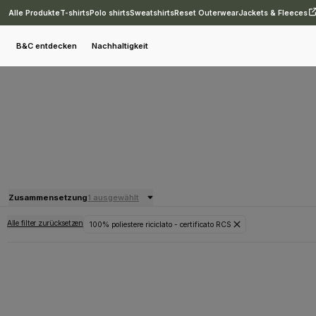
Alle Produkte
T-shirts
Polo shirts
Sweatshirts
Reset Outerwear
Jackets & Fleeces
B&C entdecken
Nachhaltigkeit
Zusammensetzung
1 ausgewählt
Alle filter zurücksetzen
100% poliestere riciclato - certificato RCS