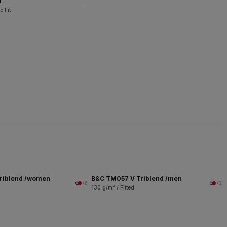
l
c Fit
riblend /women
B&C TM057 V Triblend /men
+6
+2
130 g/m² / Fitted