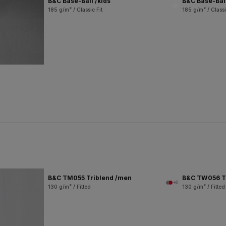
B&C Base-Ball /kids
B&C Base-Bal
185 g/m² / Classic Fit
185 g/m² / Classi
B&C TM055 Triblend /men
B&C TW056 T
+6
130 g/m² / Fitted
130 g/m² / Fitted