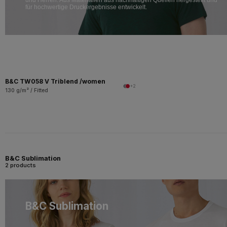
für hochwertige Druckergebnisse entwickelt.
B&C TW058 V Triblend /women
+2
130 g/m² / Fitted
B&C Sublimation
2 products
B&C Sublimation