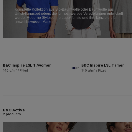
Komplette Kollektion aus Bio-Baumwolle oder Baumwolle aus
Umstellungsbetrieben, die für hochwertige Veredelungen entwickelt
wurde. Moderne Styles ohne Label für sie und ihn, konzipiert für
umweltbewusste Marken.
B&C Inspire LSL T /women
B&C Inspire LSL T /men
+2
140 g/m² / Fitted
140 g/m² / Fitted
B&C Active
2 products