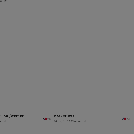
c Fit
 E150 /women
B&C #E150
+17
+37
c Fit
145 g/m² / Classic Fit