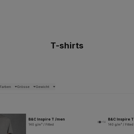
T-shirts
Farben
Grösse
Gewicht
B&C Inspire T /men
B&C Inspire 
+14
140 g/m² / Fitted
140 g/m² / Fitted