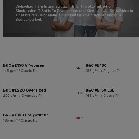
Vielseitige T-Shirts und Sweatshirts für Projekte mit hohen
Stückzahlen. T-Shirts für Erwachsene und Kinder sowie Sweatshirts in
einer breiten Farbpalette. Entwickelt für eine durchgehend gute
Bedruckbarkeit.
B&C #E150 V /women
B&C #E190
+3
145 g/m² / Classic Fit
185 g/m² / Regular Fit
B&C #E220 Oversized
B&C #E150 LSL
220 g/m² / Oversized Fit
145 g/m² / Classic Fit
B&C #E190 LSL /women
+6
185 g/m² / Classic Fit