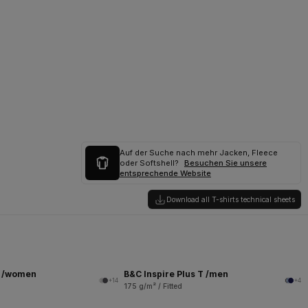
Auf der Suche nach mehr Jacken, Fleece
oder Softshell?
Besuchen Sie unsere
entsprechende Website
Download all T-shirts technical sheets
T /women
B&C Inspire Plus T /men
+14
+4
175 g/m² / Fitted