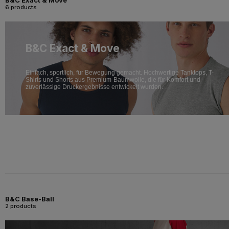
B&C Exact & Move
6 products
B&C Exact & Move
Einfach, sportlich, für Bewegung gemacht. Hochwertige Tanktops, T-
Shirts und Shorts aus Premium-Baumwolle, die für Komfort und
zuverlässige Druckergebnisse entwickelt wurden.
B&C Base-Ball
2 products