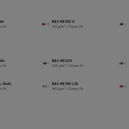
ids
B&C #E150 V
+16
+3
c Fit
145 g/m² / Classic Fit
ids
B&C #E220
+8
+6
c Fit
220 g/m² / Classic Fit
 /kids
B&C #E190 LSL
+1
+6
c Fit
185 g/m² / Classic Fit