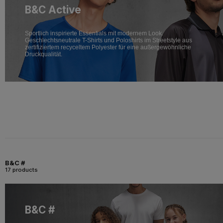
B&C Active
Sportlich inspirierte Essentials mit modernem Look.
Geschlechtsneutrale T-Shirts und Poloshirts im Streetstyle aus
zertifiziertem recyceltem Polyester für eine außergewöhnliche
Druckqualität.
B&C #
17 products
B&C #