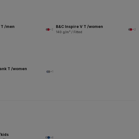
V T /men
B&C Inspire V T /women
+2
+2
140 g/m² / Fitted
Tank T /women
+1
/kids
+4