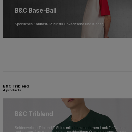
B&C Base-Ball
Sportliches Kontrast-T-Shirt für Erwachsene und Kinder.
B&C Triblend
4 products
B&C Triblend
Seidenweiche Triblend-T-Shirts mit einem modernen Look für Damen
und Herren. Aus Materialien aus nachhaltigen Quellen hergestellt und