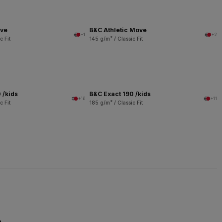
ove
B&C Athletic Move
+1
+2
c Fit
145 g/m² / Classic Fit
 /kids
B&C Exact 190 /kids
+16
+11
c Fit
185 g/m² / Classic Fit