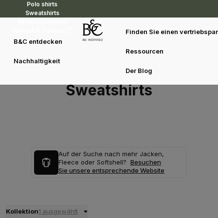
Polo shirts
Sweatshirts
Reset Outerwear
Jackets & Fleeces
Finden Sie einen vertriebspar
B&C entdecken
Ressourcen
Nachhaltigkeit
Der Blog
Sweatshirts
Auf der Suche nach mehr Jacken,
Fleece oder Softshell?
Besuchen
Sie unsere entsprechende Website
Kollektion
1 ausgewählt