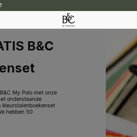
ATIS B&C
enset
n B&C My Polo met onze
het onderstaande
is kleurstalenboekenset
 We hebben 50