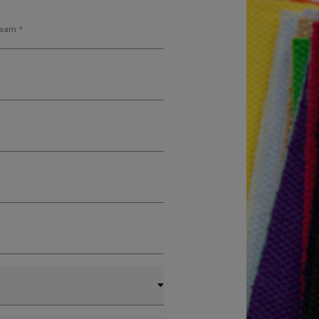
naam
*