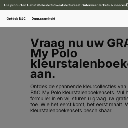
Alle producten
T-shirts
Poloshirts
Sweatshirts
Reset Outerwear
Jackets & Fleeces
Ontdek B&C
Duurzaamheid
Vraag nu uw GR
My Polo
kleurstalenboek
aan.
Ontdek de spannende kleurcollecties va
B&C My Polo kleurstalenboekensets. Vul 
formulier in en wij sturen u graag uw grat
toe. Wie het eerst komt, het eerst maalt.
kleurstalenboekensets beschikbaar.