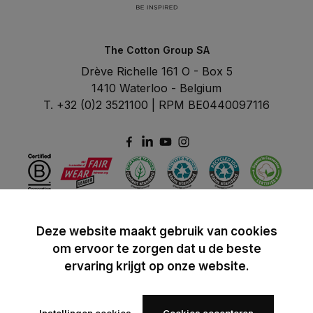
The Cotton Group SA
Drève Richelle 161 O - Box 5
1410 Waterloo - Belgium
T. +32 (0)2 3521100 | RPM BE0440097116
Deze website maakt gebruik van cookies
om ervoor te zorgen dat u de beste
ervaring krijgt op onze website.