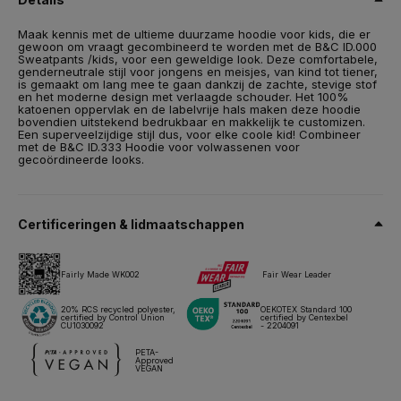
Maat
Maak kennis met de ultieme duurzame hoodie voor kids, die er
3-4,
5-6,
7-8,
9-11,
12-13
gewoon om vraagt gecombineerd te worden met de B&C ID.000
Sweatpants /kids, voor een geweldige look. Deze comfortabele,
Gewicht
genderneutrale stijl voor jongens en meisjes, van kind tot tiener,
280 g/m²
is gemaakt om lang mee te gaan dankzij de zachte, stevige stof
en het moderne design met verlaagde schouder. Het 100%
katoenen oppervlak en de labelvrije hals maken deze hoodie
Inpakken
bovendien uitstekend bedrukbaar en makkelijk te customizen.
5 stuks/polybag & 30 stuks/doos
Een superveelzijdige stijl dus, voor elke coole kid! Combineer
met de B&C ID.333 Hoodie voor volwassenen voor
Onderhoudsinstructies
gecoördineerde looks.
Al onze producten zijn getest en goedgekeurd voor alle
belangrijke druktechnieken.
Certificeringen & lidmaatschappen
Technisch papier
Maten & afmetingen
Fairly Made WK002
Fair Wear Leader
20% RCS recycled polyester,
OEKOTEX Standard 100
certified by Control Union
certified by Centexbel
CU1030092
- 2204091
PETA-
Approved
VEGAN