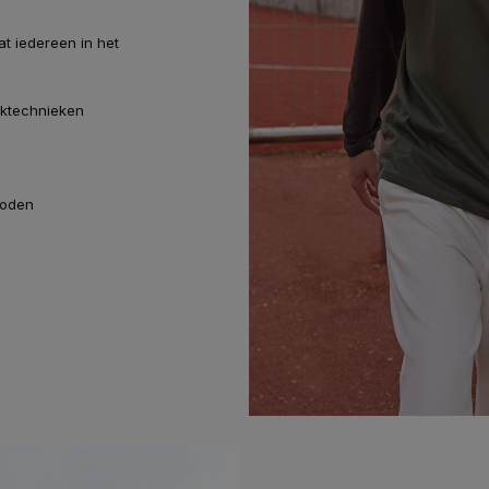
t iedereen in het
uktechnieken
h
hoden