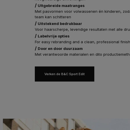
/
UItgebreide maatranges
Met pasvormen voor volwassenen én kinderen, zoda
team kan schitteren
/
Uitstekend bedrukbaar
Voor haarscherpe, levendige resultaten met alle dr
/
Labelvrije opties
For easy rebranding and a clean, professional finis
/
Door en door duurzaam
Met verantwoorde materialen en dito productiemet
Verken de B&C Sport Edit