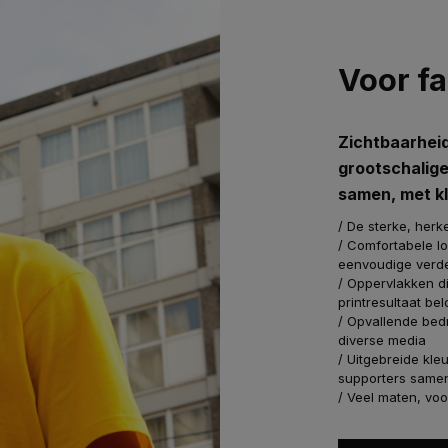
Voor f
Zichtbaarheid
grootschalig
samen, met kl
/ De sterke, her
/ Comfortabele l
eenvoudige verde
/ Oppervlakken d
printresultaat be
/ Opvallende bed
diverse media
/ Uitgebreide kl
supporters samen
/ Veel maten, voo