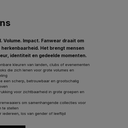
ans
. Volume. Impact. Fanwear draait om
e herkenbaarheid. Het brengt mensen
eur, identiteit en gedeelde momenten.
kenbare kleuren van landen, clubs of evenementen
ooks die zich lenen voor grote volumes en
ling
ie een scherp, betrouwbaar en grootschalig
loven
rukking voor zichtbaarheid in grote groepen en
eurenwaaiers om samenhangende collecties voor
 te stellen
r iedereen, los van gender of leeftijd