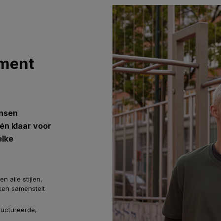
oment
ensen
 én klaar voor
elke
 alle stijlen,
ken samenstelt
ructureerde,