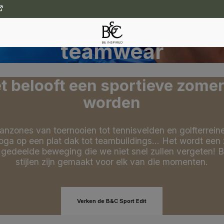
Van wedstrijden tot
teamwear
t belooft een sportieve zomer
worden
anzones van toernooien tot tennisvelden en golfterrein
oga op een plat dak tot teambuildings… Het wordt een
 gedeelde beweging die we niet snel zullen vergeten! 
stijlen zijn gemaakt voor elk van die momenten.
Verken de B&C Sport Edit