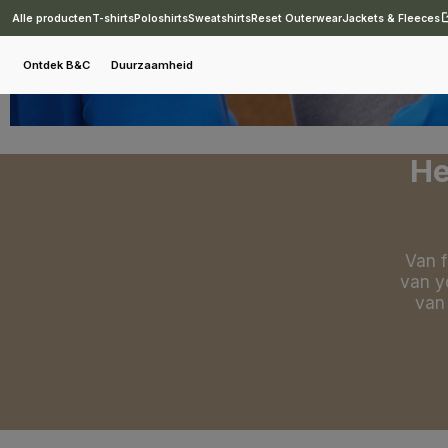
Alle producten
T-shirts
Poloshirts
Sweatshirts
Reset Outerwear
Jackets & Fleeces
Ontdek B&C
Duurzaamheid
He
Van f
van y
van