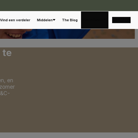
Nederlands
Vind een verdeler
Middelen
The Blog
 te
en, en
 zomer
B&C-