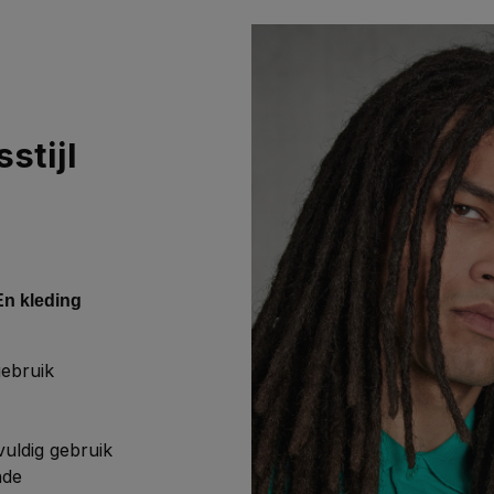
stijl
En kleding
gebruik
vuldig gebruik
nde