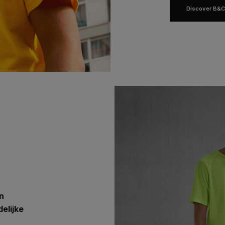
Discover B&C
t
en
elijke