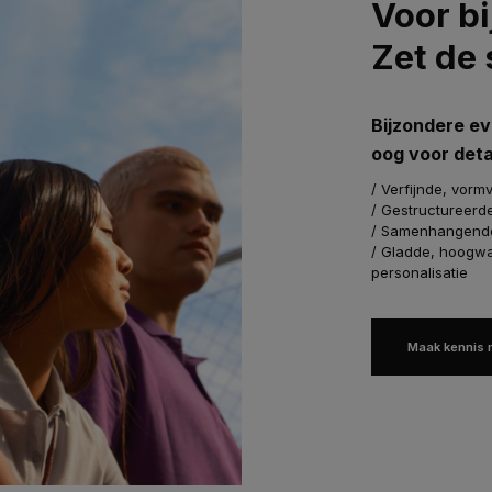
Voor b
Zet de
Bijzondere ev
oog voor deta
/ Verfijnde, vorm
/ Gestructureerd
/ Samenhangende 
/ Gladde, hoogwa
personalisatie
Maak kennis 