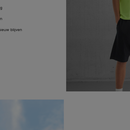
ng
en
nieuw blijven