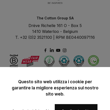
The Cotton Group SA
Drève Richelle 161 O - Box 5
1410 Waterloo - Belgium
T. +32 (0)2 3521100 | RPM BE0440097116
Questo sito web utilizza i cookie per
garantire la migliore esperienza sul nostro
sito web.