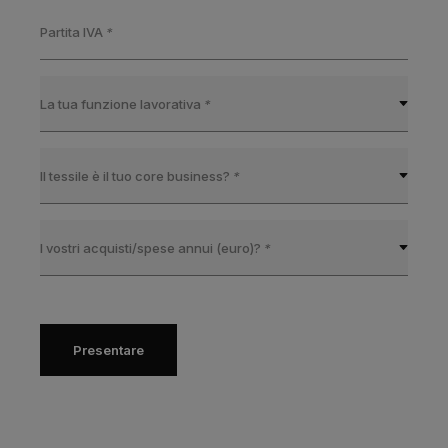
Partita IVA
*
La tua funzione lavorativa
*
Il tessile è il tuo core business?
*
I vostri acquisti/spese annui (euro)?
*
Presentare