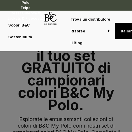
Polo
Felpe
Reset Outerwear
Jackets & Fleeces
Trova un distributore
Scopri B&C
Risorse
Italia
Sostenibilità
Richiedi subito
Il Blog
il tuo set
GRATUITO di
campionari
colori B&C My
Polo.
Esplorate le entusiasmanti collezioni di
colori di B&C My Polo con i nostri set di