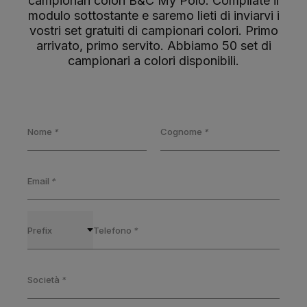
campionari colori B&C My Polo. Compilate il
modulo sottostante e saremo lieti di inviarvi i
vostri set gratuiti di campionari colori. Primo
arrivato, primo servito. Abbiamo 50 set di
campionari a colori disponibili.
Nome
*
Cognome
*
Email
*
Prefix
Telefono
*
Società
*