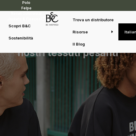
Polo
Felpe
Reset Outerwear
Jackets & Fleeces
Trova un distributore
Scopri B&C
Perché i professionisti
Risorse
Italia
Sostenibilità
della stampa amano i
Il Blog
nostri tessuti pesanti