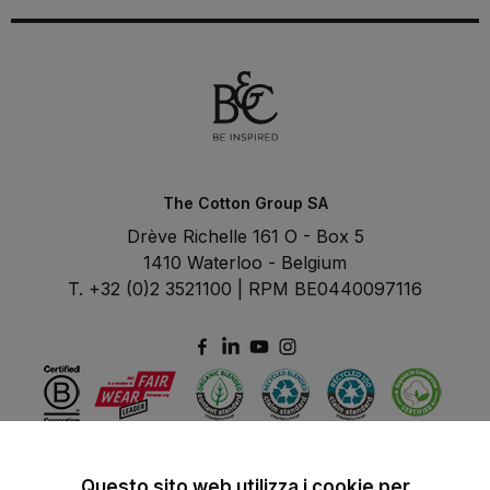
The Cotton Group SA
Drève Richelle 161 O - Box 5
1410 Waterloo - Belgium
T. +32 (0)2 3521100 | RPM BE0440097116
Questo sito web utilizza i cookie per