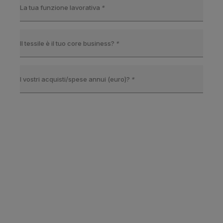
La tua funzione lavorativa
*
Il tessile è il tuo core business?
*
I vostri acquisti/spese annui (euro)?
*