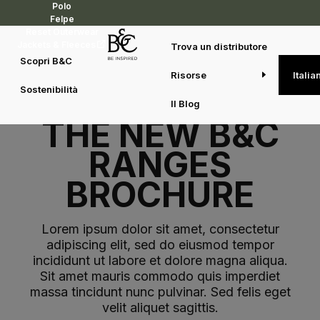
Polo
Felpe
Reset Outerwear
Jackets & Fleeces
Trova un distributore
Scopri B&C
Risorse
Italia
Sostenibilità
DOWNLOAD
Il Blog
THE NEW B&C
RANGES
BROCHURE
Lorem ipsum dolor sit amet, consectetur
adipiscing elit, sed do eiusmod tempor
incididunt ut labore et dolore magna aliqua.
Sit amet mauris commodo quis imperdiet
massa tincidunt nunc pulvinar. Sed felis eget
velit aliquet sagittis.