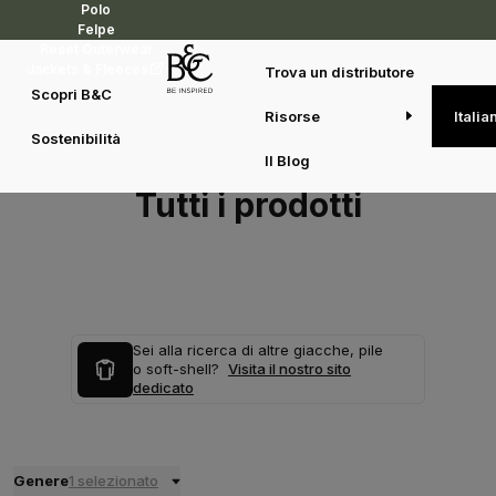
Polo
Felpe
Reset Outerwear
Jackets & Fleeces
Trova un distributore
Scopri B&C
Risorse
Italia
Sostenibilità
Il Blog
Tutti i prodotti
Sei alla ricerca di altre giacche, pile
o soft-shell?
Visita il nostro sito
dedicato
Genere
1 selezionato