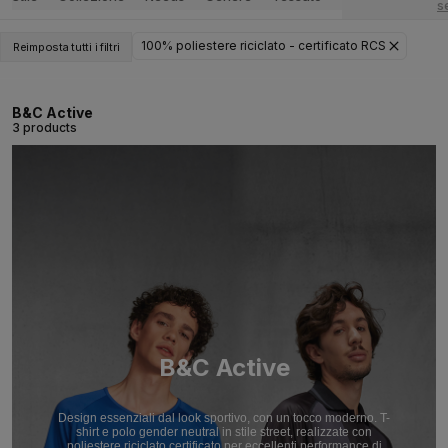
s
100% poliestere riciclato - certificato RCS
Reimposta tutti i filtri
B&C Active
3 products
B&C Active
Design essenziali dal look sportivo, con un tocco moderno. T-
shirt e polo gender neutral in stile street, realizzate con
poliestere riciclato certificato per eccellenti performance di