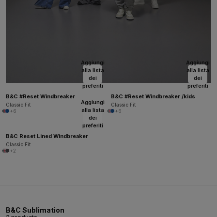
Aggiungi
Aggiungi
alla lista
alla lista
dei
dei
preferiti
preferiti
B&C #Reset Windbreaker
B&C #Reset Windbreaker /kids
Aggiungi
Classic Fit
Classic Fit
alla lista
+6
+6
dei
preferiti
B&C Reset Lined Windbreaker
Classic Fit
+2
B&C Sublimation