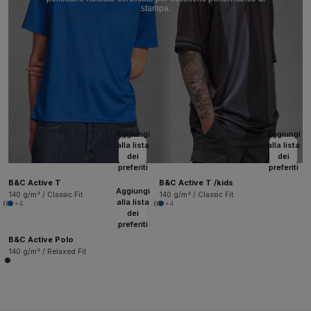
stampa.
Aggiungi
Aggiungi
alla lista
alla lista
dei
dei
preferiti
preferiti
B&C Active T
B&C Active T /kids
Aggiungi
140 g/m² / Classic Fit
140 g/m² / Classic Fit
alla lista
+4
+4
dei
preferiti
B&C Active Polo
140 g/m² / Relaxed Fit