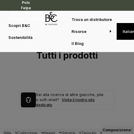
Polo
Felpe
Reset Outerwear
Jackets & Fleeces
Trova un distributore
Scopri B&C
Risorse
Italia
Sostenibilità
Il Blog
Tutti i prodotti
Sei alla ricerca di altre giacche, pile
o soft-shell?
Visita il nostro sito
dedicato
Composizione
1
Stile
Collezione
Needs
Genere
Tessuto