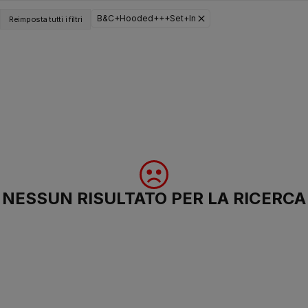
B&C+Hooded+++Set+In
Reimposta tutti i filtri
NESSUN RISULTATO PER LA RICERCA