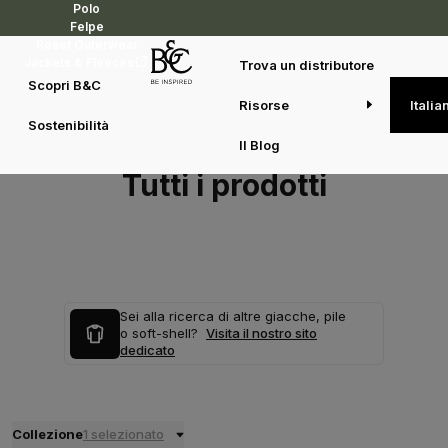
Polo
Felpe
Reset Outerwear
Jackets & Fleeces
Trova un distributore
Scopri B&C
Risorse
Italia
Sostenibilità
Il Blog
Tutti i prodotti
Sei alla ricerca di altre giacche, pile
o soft-shell?
Visita il nostro sito
dedicato
Collezione
1 selezionato