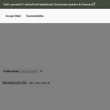
Tutti i prodotti
T-shirts
Polo
Felpe
Reset Outerwear
Jackets & Fleeces
Scopri B&C
Sostenibilità
Collezione
1 selezionato
Reimposta tutti i filtri
B&C+My+Polo