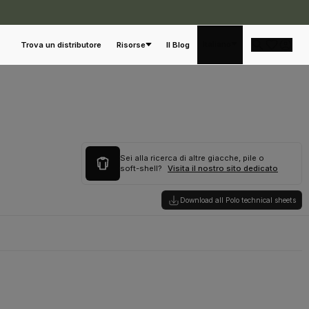
Italiano
Trova un distributore
Risorse
Il Blog
Sei alla ricerca di altre giacche, pile o
soft-shell?
Visita il nostro sito dedicato
Download all Polo technical sheets