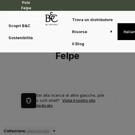
Polo
Felpe
Reset Outerwear
Jackets & Fleeces
Trova un distributore
Scopri B&C
Risorse
Italia
Sostenibilità
Il Blog
Felpe
Sei alla ricerca di altre giacche, pile
o soft-shell?
Visita il nostro sito
dedicato
Collezione
1 selezionato