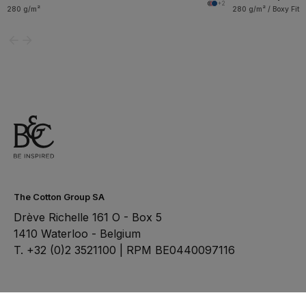
+2
280 g/m²
280 g/m² / Boxy Fit
The Cotton Group SA
Drève Richelle 161 O - Box 5
1410 Waterloo - Belgium
T. +32 (0)2 3521100 | RPM BE0440097116