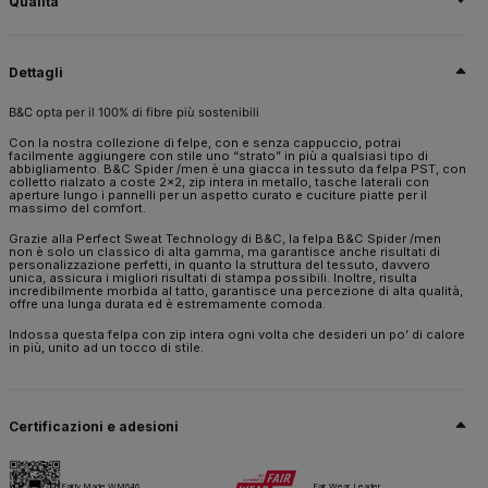
Qualità
B&C opta per il 100% di fibre più sostenibili
80% cotone pettinato ritorto ad anello (ring-spun)(investing in Better
Dettagli
Cotton*) - 20% poliestere riciclato - certificato RCS
B&C opta per il 100% di fibre più sostenibili
*Acquistando questo prodotto da B&C, promuovete una produzione più
responsabile del cotone attraverso la Better Cotton Initiative.
Con la nostra collezione di felpe, con e senza cappuccio, potrai
facilmente aggiungere con stile uno “strato” in più a qualsiasi tipo di
Taglia
abbigliamento. B&C Spider /men è una giacca in tessuto da felpa PST, con
S,
colletto rialzato a coste 2x2, zip intera in metallo, tasche laterali con
M,
L,
XL,
2XL,
3XL
aperture lungo i pannelli per un aspetto curato e cuciture piatte per il
massimo del comfort.
Peso
280 g/m²
Grazie alla Perfect Sweat Technology di B&C, la felpa B&C Spider /men
non è solo un classico di alta gamma, ma garantisce anche risultati di
personalizzazione perfetti, in quanto la struttura del tessuto, davvero
Imballaggio
unica, assicura i migliori risultati di stampa possibili. Inoltre, risulta
5 pz/pacco & 20 pz/cartone
incredibilmente morbida al tatto, garantisce una percezione di alta qualità,
offre una lunga durata ed è estremamente comoda.
Istruzioni di lavaggio
Indossa questa felpa con zip intera ogni volta che desideri un po’ di calore
in più, unito ad un tocco di stile.
Tutti i nostri prodotti sono testati e approvati per tutte le tecniche di
stampa.
Certificazioni e adesioni
Scheda tecnica
Taglie e misure
Fairly Made WM646
Fair Wear Leader