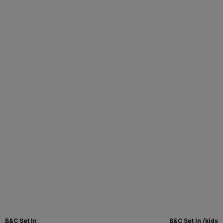
B&C Set In
B&C Set In /kids