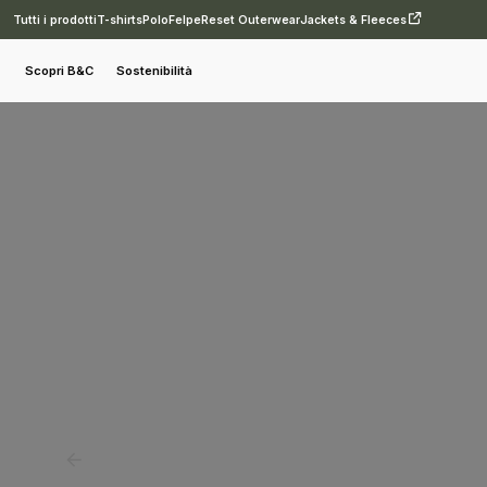
Tutti i prodotti
T-shirts
Polo
Felpe
Reset Outerwear
Jackets & Fleeces
Felpe
Felpe B&C PST
B&C Spider /men
Scopri B&C
Sostenibilità