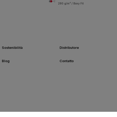
+2
280 g/m² / Boxy Fit
Sostenibilità
Distributore
Blog
Contatto