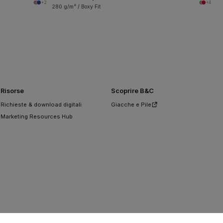
+2
+4
280 g/m² / Boxy Fit
Risorse
Scoprire B&C
Richieste & download digitali
Giacche e Pile
Marketing Resources Hub