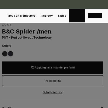
Italiano
Trova un distributore
Risorse
Il Blog
WM646
B&C Spider /men
PST - Perfect Sweat Technology
Colori
002
003
BLACK
NAVY
Aggiungi alla lista dei preferiti
Tracciabilità
Scheda tecnica