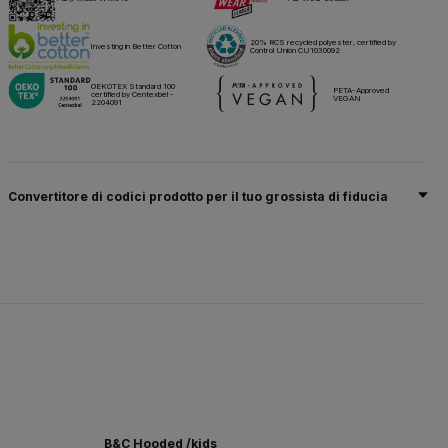
20% RCS recycled polyester, certified by
Investing in Better Cotton
Control Union CU1030092
OEKOTEX Standard 100
PETA-Approved
certified by Centexbel -
VEGAN
2204091
Convertitore di codici prodotto per il tuo grossista di fiducia
B&C Hooded /kids