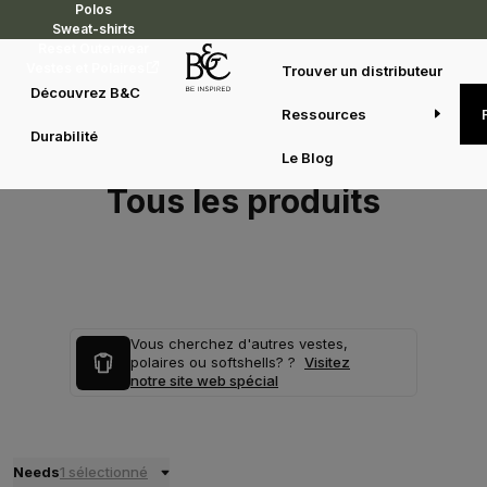
Polos
Sweat-shirts
Reset Outerwear
Vestes et Polaires
Trouver un distributeur
Découvrez B&C
Ressources
Durabilité
Le Blog
Tous les produits
Vous cherchez d'autres vestes,
polaires ou softshells? ?
Visitez
notre site web spécial
Needs
1 sélectionné