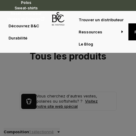
Polos
Sweat-shirts
Reset Outerwear
Vestes et Polaires
Trouver un distributeur
Découvrez B&C
Ressources
Durabilité
Le Blog
Tous les produits
Vous cherchez d'autres vestes,
polaires ou softshells? ?
Visitez
notre site web spécial
Composition
1 sélectionné