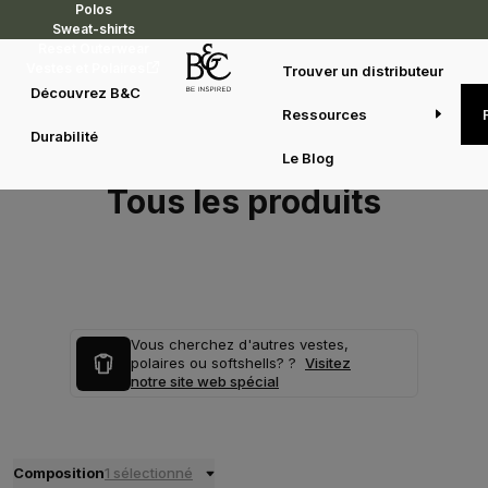
Polos
Sweat-shirts
Reset Outerwear
Vestes et Polaires
Trouver un distributeur
Découvrez B&C
Ressources
Durabilité
Le Blog
Tous les produits
Vous cherchez d'autres vestes,
polaires ou softshells? ?
Visitez
notre site web spécial
Composition
1 sélectionné