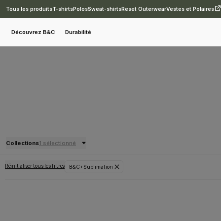
Tous les produits
T-shirts
Polos
Sweat-shirts
Reset Outerwear
Vestes et Polaires
Découvrez B&C
Durabilité
Collections
1 sélectionné
Réinitialiser tous les filtres
B&C+Sublimation