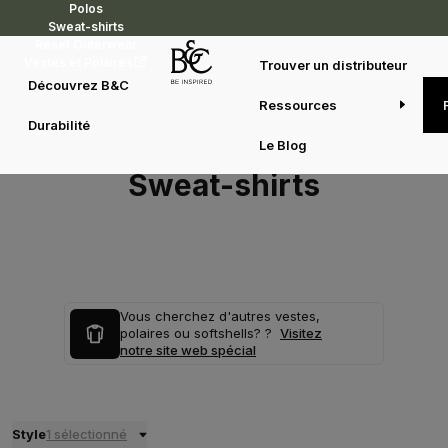
Polos
Sweat-shirts
Reset Outerwear
Vestes et Polaires
Trouver un distributeur
Découvrez B&C
Ressources
Durabilité
Le Blog
Sweat-shirts
Vous cherchez d'autres vestes,
polaires ou softshells? ?
Visitez
notre site web spécial
Style
1 sélectionné