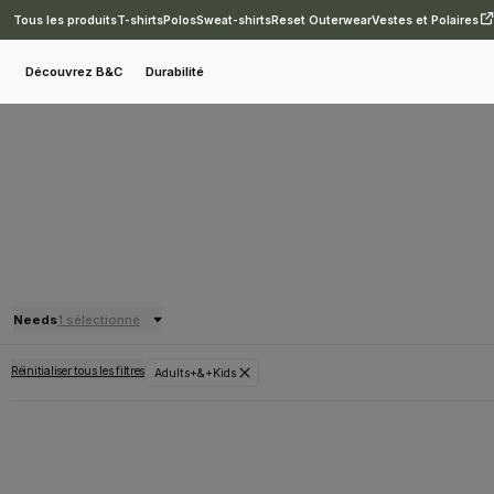
Tous les produits
T-shirts
Polos
Sweat-shirts
Reset Outerwear
Vestes et Polaires
Découvrez B&C
Durabilité
Needs
1 sélectionné
Réinitialiser tous les filtres
Adults+&+Kids