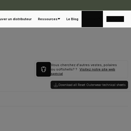
Français
uver un distributeur
Ressources
Le Blog
Vous cherchez d'autres vestes, polaires
ou softshells? ?
Visitez notre site web
spécial
Download all Reset Outerwear technical sheets