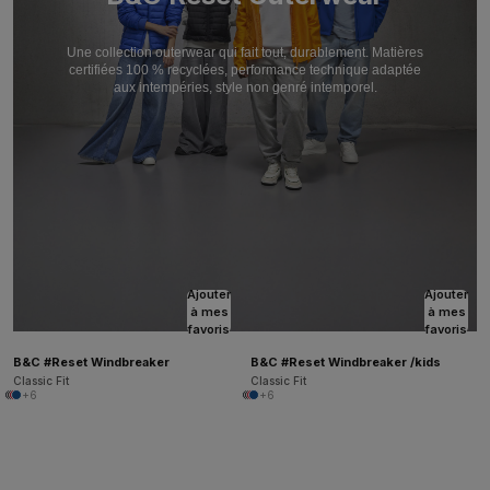
Une collection outerwear qui fait tout, durablement. Matières
certifiées 100 % recyclées,
performance technique adaptée
aux intempéries, style non genré intemporel.
Ajouter
Ajouter
à mes
à mes
favoris
favoris
B&C #Reset Windbreaker
B&C #Reset Windbreaker /kids
Classic Fit
Classic Fit
+6
+6