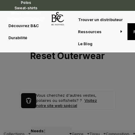
Polos
Sweat-shirts
Reset Outerwear
Vestes et Polaires
Trouver un distributeur
Découvrez B&C
Ressources
Durabilité
Le Blog
Reset Outerwear
Vous cherchez d'autres vestes,
polaires ou softshells? ?
Visitez
notre site web spécial
Needs
1
Collections
Genre
Tissu
Composition