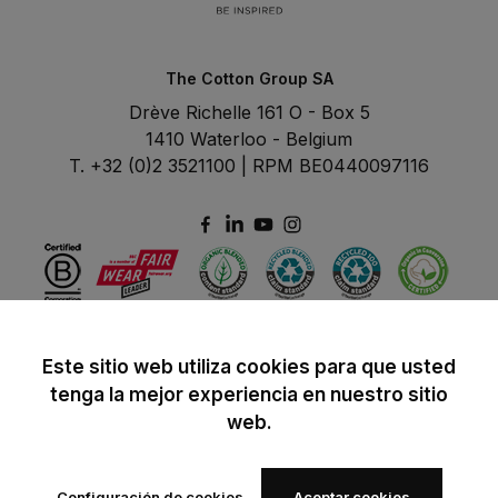
The Cotton Group SA
Drève Richelle 161 O - Box 5
1410 Waterloo - Belgium
T. +32 (0)2 3521100 | RPM BE0440097116
Este sitio web utiliza cookies para que usted
tenga la mejor experiencia en nuestro sitio
web.
Configuración de cookies
Aceptar cookies