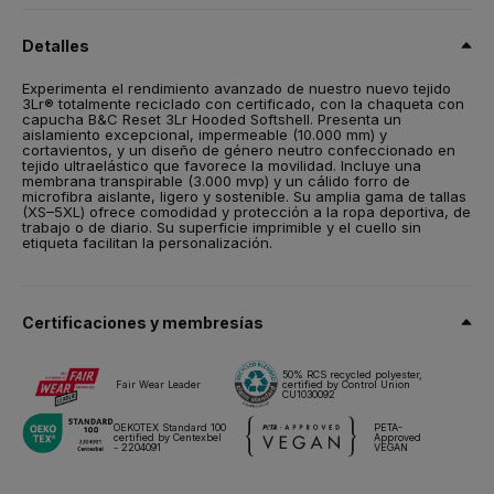
Material reciclado de 3 capas (3Lr®): 92% poliéster reciclado
con certificación RCS, 5% membrana de TPU (poliuretano
Detalles
termoplástico) reciclado, 3% elastán
Impermeable (10.000 mm), transpirable (3.000 mvp) y resistente
Experimenta el rendimiento avanzado de nuestro nuevo tejido
al viento
3Lr® totalmente reciclado con certificado, con la chaqueta con
capucha B&C Reset 3Lr Hooded Softshell. Presenta un
Revestimiento duradero que repele el agua (DWR)
aislamiento excepcional, impermeable (10.000 mm) y
cortavientos, y un diseño de género neutro confeccionado en
No contiene PFAS/Flúor, prohibidos en el STANDARD 100 de
tejido ultraelástico que favorece la movilidad. Incluye una
OEKO-TEX® desde enero 2024
membrana transpirable (3.000 mvp) y un cálido forro de
microfibra aislante, ligero y sostenible. Su amplia gama de tallas
(XS–5XL) ofrece comodidad y protección a la ropa deportiva, de
Talla
trabajo o de diario. Su superficie imprimible y el cuello sin
XS,
S,
M,
L,
XL,
2XL,
3XL,
4XL*,
5XL*
etiqueta facilitan la personalización.
Peso
300 g/m²
Certificaciones y membresías
Embalaje
5 unidades/bolsa & 10 unidades/caja
*4XL a 5XL - sólo se venden por 1 unidad/bolsa
50% RCS recycled polyester,
Fair Wear Leader
certified by Control Union
CU1030092
Instrucciones de lavado
OEKOTEX Standard 100
PETA-
certified by Centexbel
Approved
- 2204091
VEGAN
Todos nuestros productos han sido probados y aprobados para
todas las técnicas de impresión.