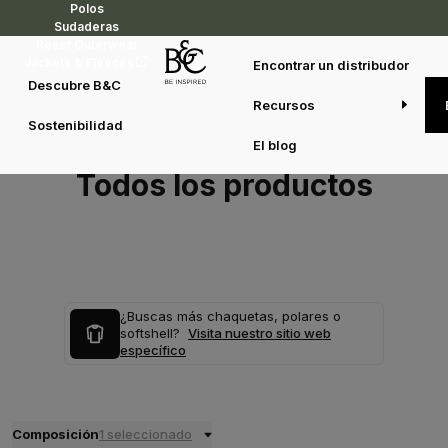
Polos
Sudaderas
Reset Outerwear
Jackets & Fleeces
Encontrar un distribudor
Descubre B&C
Recursos
Sostenibilidad
El blog
Todos los productos
¿Buscas más chaquetas, polares o
softshell?
Visita nuestro sitio web
específico
Composición
1 seleccionado