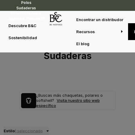
Polos
Sudaderas
Reset Outerwear
Jackets & Fleeces
Encontrar un distribudor
Descubre B&C
Recursos
Sostenibilidad
El blog
Sudaderas
¿Buscas más chaquetas, polares o
softshell?
Visita nuestro sitio web
específico
Estilo
1 seleccionado