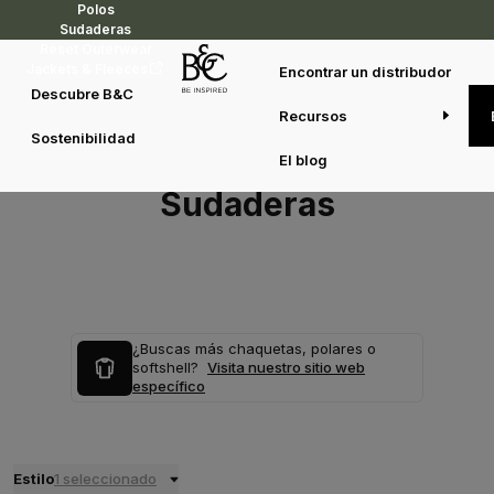
Polos
Sudaderas
Reset Outerwear
Jackets & Fleeces
Encontrar un distribudor
Descubre B&C
Recursos
Sostenibilidad
El blog
Sudaderas
¿Buscas más chaquetas, polares o
softshell?
Visita nuestro sitio web
específico
Estilo
1 seleccionado