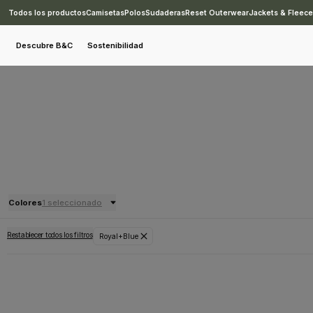
Todos los productos
Camisetas
Polos
Sudaderas
Reset Outerwear
Jackets & Fleec
Descubre B&C
Sostenibilidad
Colores
1 seleccionado
Restablecer todos los filtros
Royal+Blue