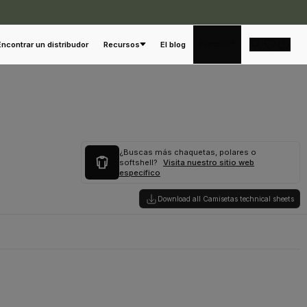
Español
Encontrar un distribudor
Recursos
El blog
¿Buscas más chaquetas, polares o
softshell?
Visita nuestro sitio web
específico
Download all Camisetas technical sheets