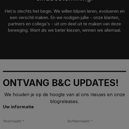
Het is slechts het begin. We willen blijven leren, evolueren en
een verschil maken. En we nodigen jullie - onze klanten,
partners en collega's - uit om deel uit te maken van deze
beweging. Want als we beter kiezen, winnen we allemaal.
ONTVANG B&C UPDATES!
We houden je op de hoogte van al ons nieuws en onze
blogreleases.
Uw informatie
Voornaam
*
Achternaam
*