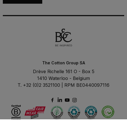
The Cotton Group SA
Drève Richelle 161 O - Box 5
1410 Waterloo - Belgium
T. +32 (0)2 3521100 | RPM BE0440097116