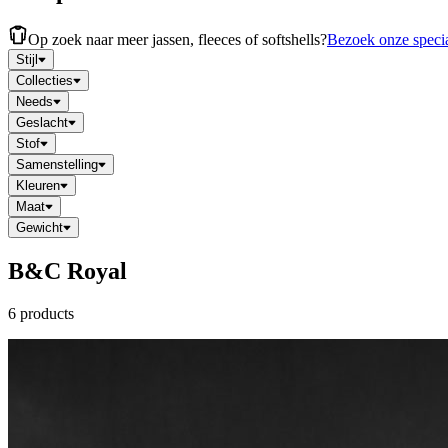
Op zoek naar meer jassen, fleeces of softshells?
Bezoek onze specia
Stijl
Collecties
Needs
Geslacht
Stof
Samenstelling
Kleuren
Maat
Gewicht
B&C Royal
6 products