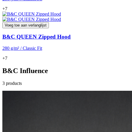
+7
Voeg toe aan verlanglijst
B&C QUEEN Zipped Hood
280 g/m² / Classic Fit
+7
B&C Influence
3 products