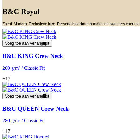
B&C Royal
Zacht. Modern. Exclusieve luxe. Personaliseerbare hoodies en sweaters voor ma
Voeg toe aan verlanglijst
B&C KING Crew Neck
280 g/m² / Classic Fit
+17
Voeg toe aan verlanglijst
B&C QUEEN Crew Neck
280 g/m² / Classic Fit
+17