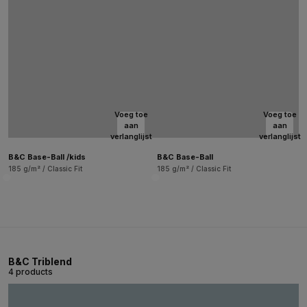
Voeg toe
Voeg toe
aan
aan
verlanglijst
verlanglijst
B&C Base-Ball /kids
B&C Base-Ball
185 g/m² / Classic Fit
185 g/m² / Classic Fit
B&C Triblend
4 products