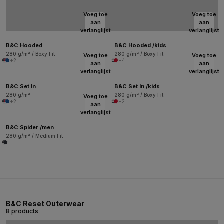
Voeg toe
Voeg toe
aan
aan
verlanglijst
verlanglijst
B&C Hooded
B&C Hooded /kids
280 g/m² / Boxy Fit
280 g/m² / Boxy Fit
Voeg toe
Voeg toe
+2
+4
aan
aan
verlanglijst
verlanglijst
B&C Set In
B&C Set In /kids
280 g/m²
280 g/m² / Boxy Fit
Voeg toe
+2
+2
aan
verlanglijst
B&C Spider /men
280 g/m² / Medium Fit
B&C Reset Outerwear
8 products