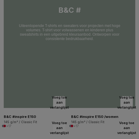
B&C #
Uiteenlopende T-shirts en sweaters voor projecten met hoge
volumes. T-shirt voor volwassenen en kinderen plus
sweatshirts in een uitgebreid kleuraanbod. Ontworpen voor
consistente bedrukbaarheid.
Voeg toe
Voeg toe
aan
aan
verlanglijst
verlanglijst
B&C #inspire E150
B&C #inspire E150 /women
145 g/m² / Classic Fit
145 g/m² / Classic Fit
Voeg toe
Voeg toe
+17
+17
aan
aan
verlanglijst
verlanglijst