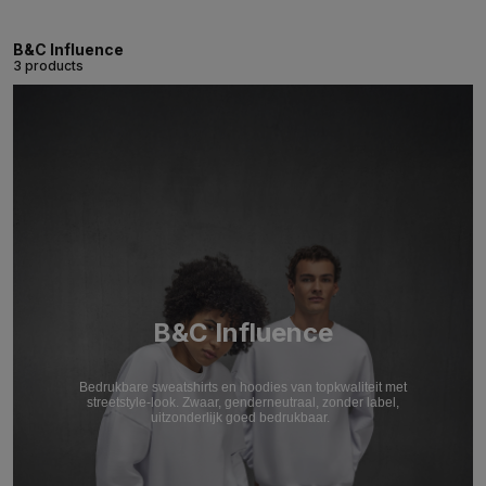
B&C Influence
3 products
B&C Influence
Bedrukbare sweatshirts en hoodies van topkwaliteit met
streetstyle-look. Zwaar, genderneutraal, zonder label,
uitzonderlijk goed bedrukbaar.