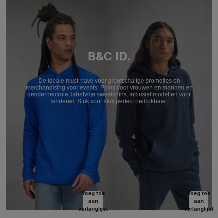
B&C ID.
De ideale must-have voor grootschalige promoties en
merchandising voor events. Polos voor vrouwen en mannen en
genderneutrale, labelvrije sweatshirts, inclusief modellen voor
kinderen. Stuk voor stuk perfect bedrukbaar.
Voeg toe
Voeg toe
aan
aan
verlanglijst
verlanglijst