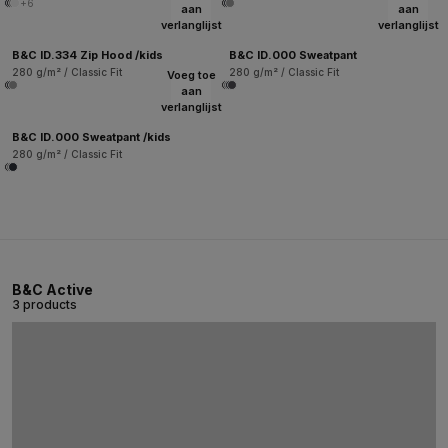
+6
aan
aan
verlanglijst
verlanglijst
B&C ID.334 Zip Hood /kids
B&C ID.000 Sweatpant
280 g/m² / Classic Fit
280 g/m² / Classic Fit
Voeg toe
aan
verlanglijst
B&C ID.000 Sweatpant /kids
280 g/m² / Classic Fit
B&C Active
3 products