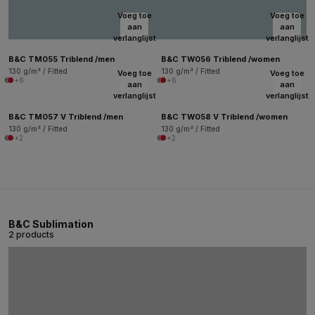
Voeg toe
Voeg toe
aan
aan
verlanglijst
verlanglijst
B&C TM055 Triblend /men
B&C TW056 Triblend /women
130 g/m² / Fitted
130 g/m² / Fitted
Voeg toe
Voeg toe
+6
+6
aan
aan
verlanglijst
verlanglijst
B&C TM057 V Triblend /men
B&C TW058 V Triblend /women
130 g/m² / Fitted
130 g/m² / Fitted
+2
+2
B&C Sublimation
2 products