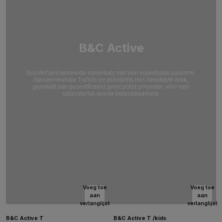
B&C Active
Sportief geïnspireerde essentials met een eigentijdse pasvorm.
Genderneutrale T-shirts en poloshirts met streetstyle-look,
gemaakt van gecertificeerd gerecycled polyester, voor een
uitzonderlijk goede bedrukbaarheid.
Voeg toe
Voeg toe
aan
aan
verlanglijst
verlanglijst
B&C Active T
B&C Active T /kids