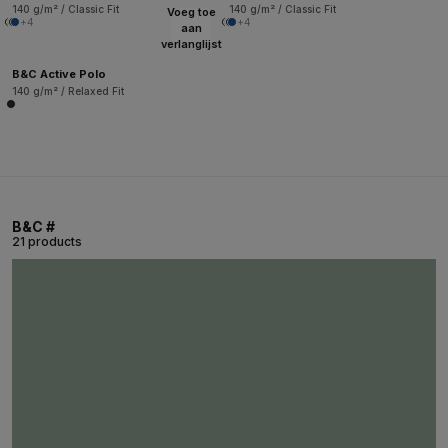
140 g/m² / Classic Fit
140 g/m² / Classic Fit
Voeg toe
+4
+4
aan
verlanglijst
B&C Active Polo
140 g/m² / Relaxed Fit
B&C #
21 products