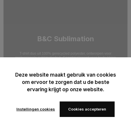
B&C Sublimation
T-shirt duo uit 100% gerecycled polyester, ontworpen voor
professionele sublimatiedruk. Geoptimaliseerd voor bedrukking
met hoge resolutie.
Deze website maakt gebruik van cookies
om ervoor te zorgen dat u de beste
ervaring krijgt op onze website.
Instellingen cookies
Cookies accepteren
Voeg toe
Voeg toe
aan
aan
verlanglijst
verlanglijst