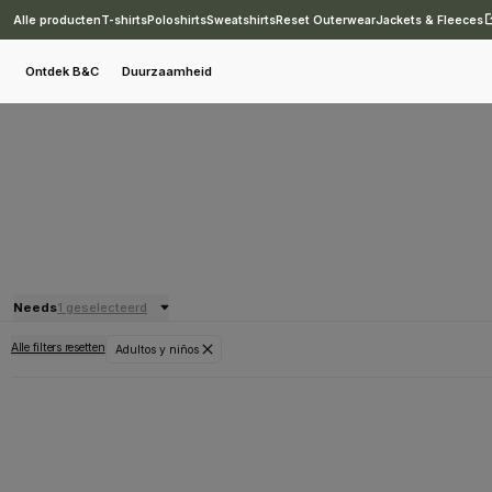
Alle producten
T-shirts
Poloshirts
Sweatshirts
Reset Outerwear
Jackets & Fleeces
Ontdek B&C
Duurzaamheid
Needs
1 geselecteerd
Alle filters resetten
Adultos y niños