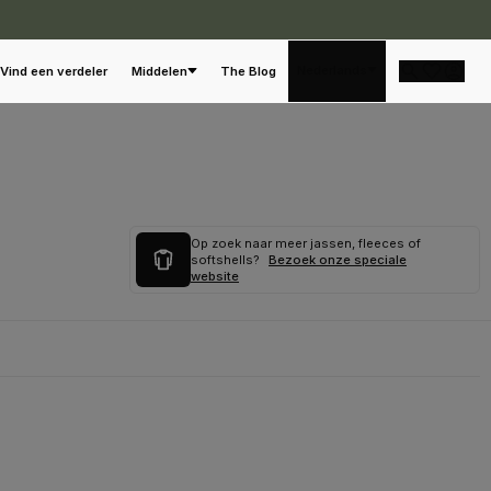
Nederlands
Vind een verdeler
Middelen
The Blog
Op zoek naar meer jassen, fleeces of
softshells?
Bezoek onze speciale
website