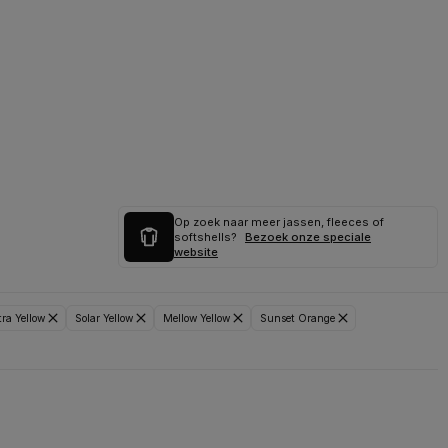
Op zoek naar meer jassen, fleeces of
softshells?
Bezoek onze speciale
website
tra Yellow
Solar Yellow
Mellow Yellow
Sunset Orange