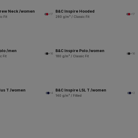
Crew Neck /women
B&C Inspire Hooded
+17
+17
c Fit
280 g/m² / Classic Fit
Polo /men
B&C Inspire Polo /women
+16
+16
c Fit
180 g/m² / Classic Fit
Plus T /women
B&C Inspire LSL T /women
+4
+2
140 g/m² / Fitted