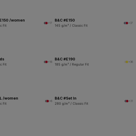
 E150 /women
B&C #E150
+17
+37
c Fit
145 g/m² / Classic Fit
ids
B&C #E190
+16
+36
c Fit
185 g/m² / Regular Fit
SL /women
B&C #Set In
+6
+31
c Fit
280 g/m² / Classic Fit