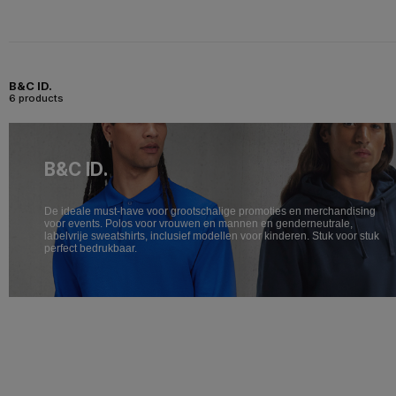
B&C ID.
6 products
B&C ID.
De ideale must-have voor grootschalige promoties en merchandising
voor events. Polos voor vrouwen en mannen en genderneutrale,
labelvrije sweatshirts, inclusief modellen voor kinderen. Stuk voor stuk
perfect bedrukbaar.