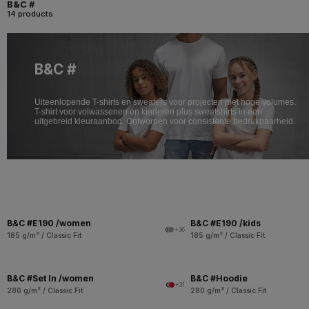
B&C #
14 products
B&C #
Uiteenlopende T-shirts en sweaters voor projecten met hoge volumes.
T-shirt voor volwassenen en kinderen plus sweatshirts in een
uitgebreid kleuraanbod. Ontworpen voor consistente bedrukbaarheid.
B&C #E190 /women
B&C #E190 /kids
+36
185 g/m² / Classic Fit
185 g/m² / Classic Fit
B&C #Set In /women
B&C #Hoodie
+31
280 g/m² / Classic Fit
280 g/m² / Classic Fit