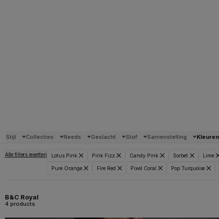
Stijl
Collecties
Needs
Geslacht
Stof
Samenstelling
Kleuren
Alle filters resetten
Lotus Pink
Pink Fizz
Candy Pink
Sorbet
Lime
Pure Orange
Fire Red
Pixel Coral
Pop Turquoise
B&C Royal
4 products