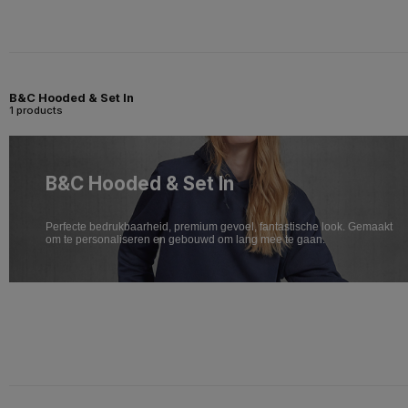
B&C Hooded & Set In
1 products
B&C Hooded & Set In
Perfecte bedrukbaarheid, premium gevoel, fantastische look. Gemaakt
om te personaliseren en gebouwd om lang mee te gaan.