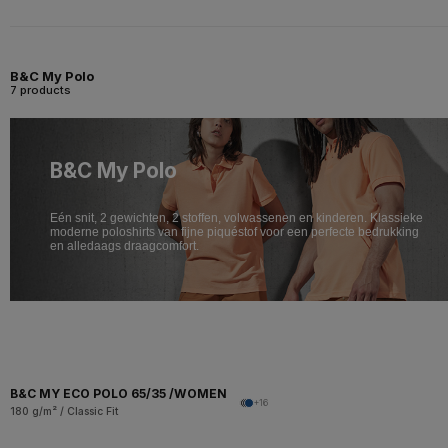
B&C My Polo
7 products
B&C My Polo
Eén snit, 2 gewichten, 2 stoffen, volwassenen en kinderen. Klassieke
moderne poloshirts van fijne piquéstof voor een perfecte bedrukking
en alledaags draagcomfort.
B&C MY ECO POLO 65/35 /WOMEN
+16
180 g/m² / Classic Fit