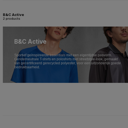
B&C Active
2 products
B&C Active
Sportief geïnspireerde essentials met een eigentijdse pasvorm.
Genderneutrale T-shirts en poloshirts met streetstyle-look, gemaakt
van gecertificeerd gerecycled polyester, voor een uitzonderlijk goede
bedrukbaarheid.