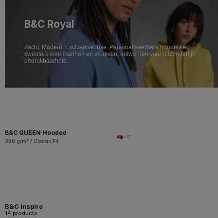
B&C Royal
Zacht. Modern. Exclusieve luxe. Personaliseerbare hoodies en
sweaters voor mannen en vrouwen, ontworpen voor uitzonderlijk
bedrukbaarheid.
B&C QUEEN Hooded
+17
280 g/m² / Classic Fit
B&C Inspire
14 products