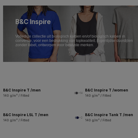
B&C Inspire
Volledige collectie uit biologisch katoen en/of biologisch katoen in
conversie, voor een bedrukking van topkwaliteit. Eigentijdse duostijlen
zonder label, ontworpen voor bewuste merken.
B&C Inspire T /men
B&C Inspire T /women
+14
140 g/m² / Fitted
140 g/m² / Fitted
B&C Inspire LSL T /men
B&C Inspire Tank T /men
+2
140 g/m² / Fitted
140 g/m² / Fitted