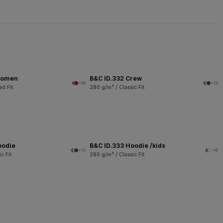
women
B&C ID.332 Crew
+16
+14
ed Fit
280 g/m² / Classic Fit
oodie
B&C ID.333 Hoodie /kids
+14
+6
c Fit
280 g/m² / Classic Fit