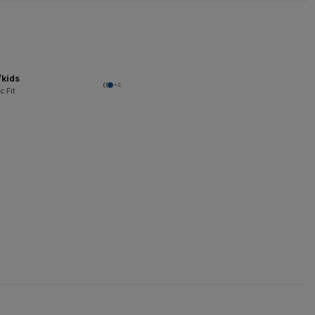
/kids
+4
c Fit