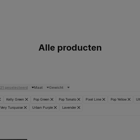
Alle producten
21 geselecteerd
Maat
Gewicht
Kelly Green
Pop Green
Pop Tomato
Pixel Lime
Pop Yellow
Ul
Very Turquoise
Urban Purple
Lavender