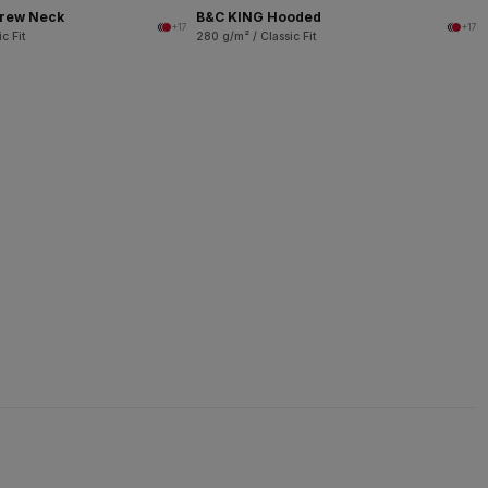
rew Neck
B&C KING Hooded
+17
+17
c Fit
280 g/m² / Classic Fit