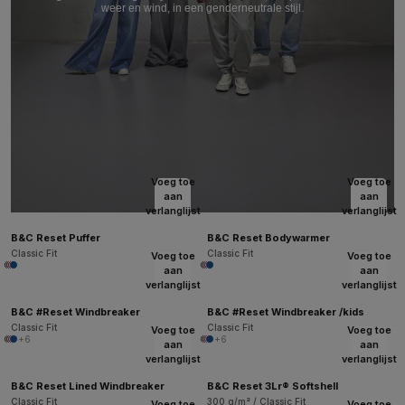
weer en wind, in een genderneutrale stijl.
Voeg toe
Voeg toe
aan
aan
verlanglijst
verlanglijst
B&C Reset Puffer
B&C Reset Bodywarmer
Classic Fit
Classic Fit
Voeg toe
Voeg toe
aan
aan
verlanglijst
verlanglijst
B&C #Reset Windbreaker
B&C #Reset Windbreaker /kids
Classic Fit
Classic Fit
Voeg toe
Voeg toe
+6
+6
aan
aan
verlanglijst
verlanglijst
B&C Reset Lined Windbreaker
B&C Reset 3Lr® Softshell
Classic Fit
300 g/m² / Classic Fit
Voeg toe
Voeg toe