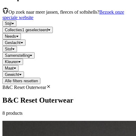
Op zoek naar meer jassen, fleeces of softshells?
Bezoek onze
speciale website
Stijl
Collecties
1 geselecteerd
Needs
Geslacht
Stof
Samenstelling
Kleuren
Maat
Gewicht
Alle filters resetten
B&C Reset Outerwear
B&C Reset Outerwear
8 products