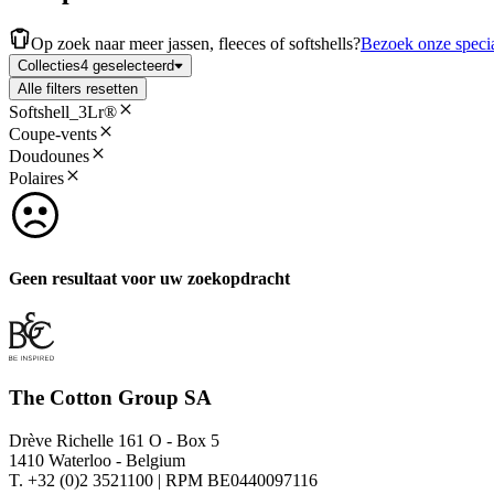
Op zoek naar meer jassen, fleeces of softshells?
Bezoek onze specia
Collecties
4 geselecteerd
Alle filters resetten
Softshell_3Lr®
Coupe-vents
Doudounes
Polaires
Geen resultaat voor uw zoekopdracht
The Cotton Group SA
Drève Richelle 161 O - Box 5
1410 Waterloo - Belgium
T. +32 (0)2 3521100 | RPM BE0440097116