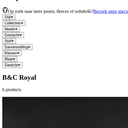
Op zoek naar meer jassen, fleeces of softshells?
Bezoek onze specia
Stijl
Collecties
Needs
Geslacht
Stof
Samenstelling
Kleuren
Maat
Gewicht
B&C Royal
6 products