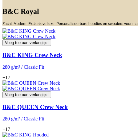
B&C Royal
Zacht. Modern. Exclusieve luxe. Personaliseerbare hoodies en sweaters voor ma
Voeg toe aan verlanglijst
B&C KING Crew Neck
280 g/m² / Classic Fit
+17
Voeg toe aan verlanglijst
B&C QUEEN Crew Neck
280 g/m² / Classic Fit
+17