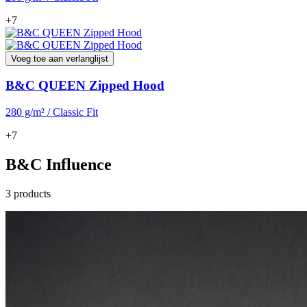
+7
Voeg toe aan verlanglijst
B&C QUEEN Zipped Hood
280 g/m² / Classic Fit
+7
B&C Influence
3 products