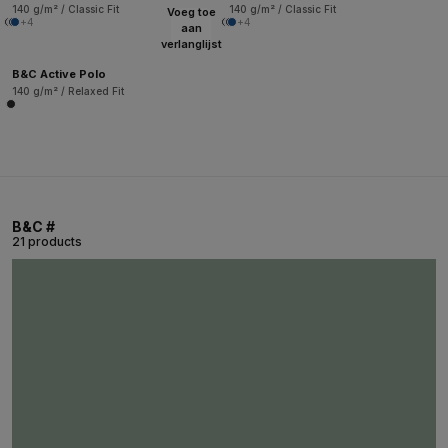
140 g/m² / Classic Fit
140 g/m² / Classic Fit
Voeg toe
+4
+4
aan
verlanglijst
B&C Active Polo
140 g/m² / Relaxed Fit
B&C #
21 products