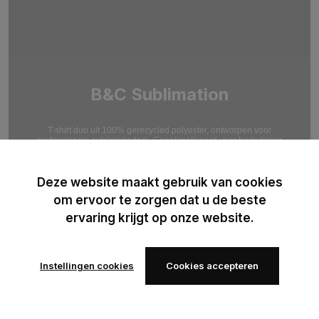
B&C Sublimation
T-shirt duo uit 100% gerecycled polyester, ontworpen voor
professionele sublimatiedruk. Geoptimaliseerd voor bedrukking
met hoge resolutie.
Deze website maakt gebruik van cookies
om ervoor te zorgen dat u de beste
ervaring krijgt op onze website.
Instellingen cookies
Cookies accepteren
Voeg toe
Voeg toe
aan
aan
verlanglijst
verlanglijst