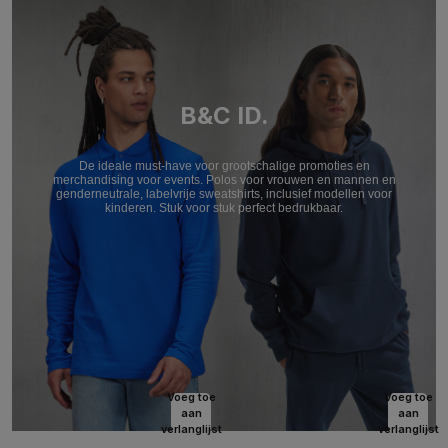
B&C ID.
De ideale must-have voor grootschalige promoties en
merchandising voor events. Polos voor vrouwen en mannen en
genderneutrale, labelvrije sweatshirts, inclusief modellen voor
kinderen. Stuk voor stuk perfect bedrukbaar.
Voeg toe
Voeg toe
aan
aan
verlanglijst
verlanglijst