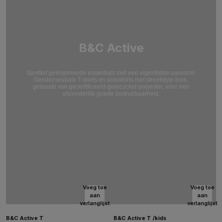
B&C Active
Sportief geïnspireerde essentials met een eigentijdse pasvorm.
Genderneutrale T-shirts en poloshirts met streetstyle-look,
gemaakt van gecertificeerd gerecycled polyester, voor een
uitzonderlijk goede bedrukbaarheid.
Voeg toe
Voeg toe
aan
aan
verlanglijst
verlanglijst
B&C Active T
B&C Active T /kids