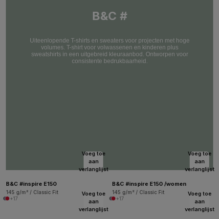
B&C #
Uiteenlopende T-shirts en sweaters voor projecten met hoge
volumes. T-shirt voor volwassenen en kinderen plus
sweatshirts in een uitgebreid kleuraanbod. Ontworpen voor
consistente bedrukbaarheid.
Voeg toe
Voeg toe
aan
aan
verlanglijst
verlanglijst
B&C #inspire E150
B&C #inspire E150 /women
145 g/m² / Classic Fit
145 g/m² / Classic Fit
Voeg toe
Voeg toe
+17
+17
aan
aan
verlanglijst
verlanglijst