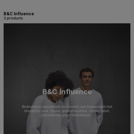
B&C Influence
3 products
B&C Influence
Bedrukbare sweatshirts en hoodies van topkwaliteit met
streetstyle-look. Zwaar, genderneutraal, zonder label,
uitzonderlijk goed bedrukbaar.