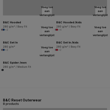
Voeg toe
Voeg toe
aan
aan
verlanglijst
verlanglijst
B&C Hooded
B&C Hooded /kids
280 g/m² / Boxy Fit
280 g/m² / Boxy Fit
Voeg toe
Voeg toe
+2
+4
aan
aan
verlanglijst
verlanglijst
B&C Set In
B&C Set In /kids
280 g/m²
280 g/m² / Boxy Fit
Voeg toe
+2
+2
aan
verlanglijst
B&C Spider /men
280 g/m² / Medium Fit
B&C Reset Outerwear
8 products