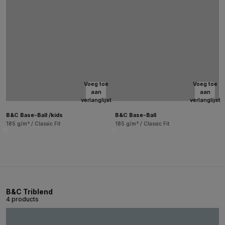
Voeg toe
Voeg toe
aan
aan
verlanglijst
verlanglijst
B&C Base-Ball /kids
B&C Base-Ball
185 g/m² / Classic Fit
185 g/m² / Classic Fit
B&C Triblend
4 products