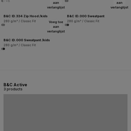
+6
aan
aan
verlanglijst
verlanglijst
B&C ID.334 Zip Hood /kids
B&C ID.000 Sweatpant
280 g/m² / Classic Fit
280 g/m² / Classic Fit
Voeg toe
aan
verlanglijst
B&C ID.000 Sweatpant /kids
280 g/m² / Classic Fit
B&C Active
3 products