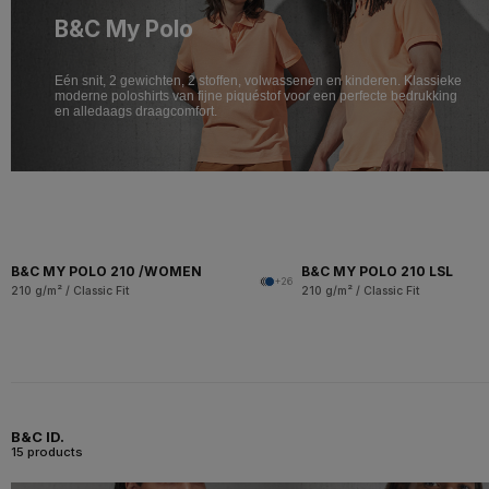
B&C My Polo
Eén snit, 2 gewichten, 2 stoffen, volwassenen en kinderen. Klassieke
moderne poloshirts van fijne piquéstof voor een perfecte bedrukking
en alledaags draagcomfort.
B&C MY POLO 210 /WOMEN
B&C MY POLO 210 LSL
+26
210 g/m² / Classic Fit
210 g/m² / Classic Fit
B&C ID.
15 products