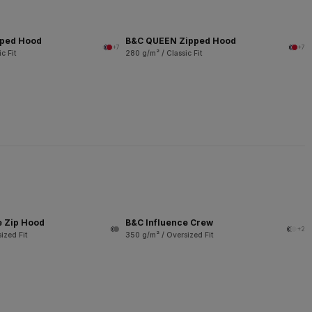
pped Hood
B&C QUEEN Zipped Hood
+7
+7
c Fit
280 g/m² / Classic Fit
e Zip Hood
B&C Influence Crew
+2
ized Fit
350 g/m² / Oversized Fit