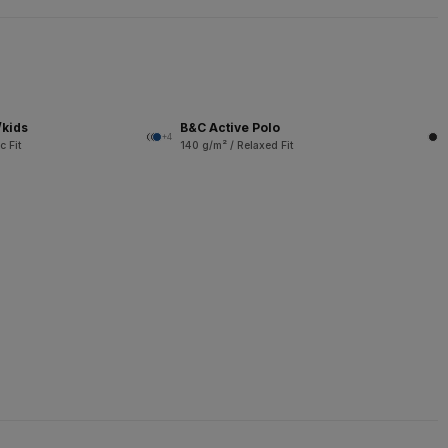
/kids
B&C Active Polo
+4
c Fit
140 g/m² / Relaxed Fit