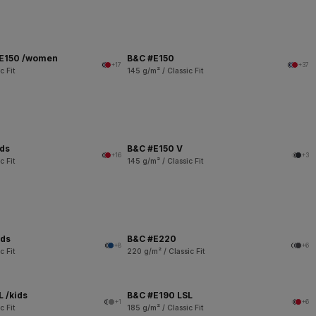
 E150 /women
B&C #E150
+17
+37
c Fit
145 g/m² / Classic Fit
ids
B&C #E150 V
+16
+3
c Fit
145 g/m² / Classic Fit
ids
B&C #E220
+8
+6
c Fit
220 g/m² / Classic Fit
 /kids
B&C #E190 LSL
+1
+6
c Fit
185 g/m² / Classic Fit