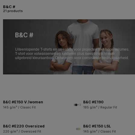
B&C #
21 products
B&C #
Uiteenlopende T-shirts en sweaters voor projecten met hoge volumes.
T-shirt voor volwassenen en kinderen plus sweatshirts in een
uitgebreid kleuraanbod. Ontworpen voor consistente bedrukbaarheid.
B&C #E150 V /women
B&C #E190
+3
145 g/m² / Classic Fit
185 g/m² / Regular Fit
B&C #E220 Oversized
B&C #E150 LSL
220 g/m² / Oversized Fit
145 g/m² / Classic Fit