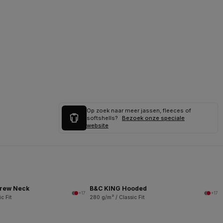
Op zoek naar meer jassen, fleeces of
softshells?
Bezoek onze speciale
website
rew Neck
B&C KING Hooded
+17
+17
c Fit
280 g/m² / Classic Fit