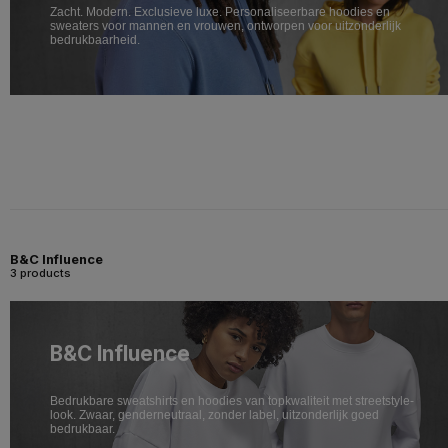
Zacht. Modern. Exclusieve luxe. Personaliseerbare hoodies en
sweaters voor mannen en vrouwen, ontworpen voor uitzonderlijk
bedrukbaarheid.
B&C Influence
3 products
B&C Influence
Bedrukbare sweatshirts en hoodies van topkwaliteit met streetstyle-
look. Zwaar, genderneutraal, zonder label, uitzonderlijk goed
bedrukbaar.