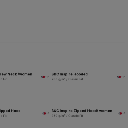
Crew Neck /women
B&C Inspire Hooded
+17
+17
c Fit
280 g/m² / Classic Fit
Zipped Hood
B&C Inspire Zipped Hood/ women
+7
+7
c Fit
280 g/m² / Classic Fit