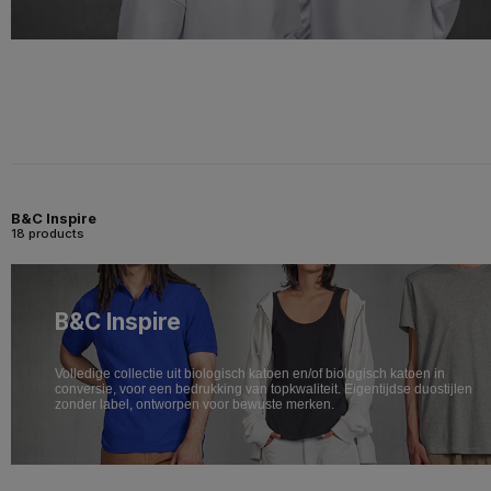
B&C Inspire
18 products
B&C Inspire
Volledige collectie uit biologisch katoen en/of biologisch katoen in
conversie, voor een bedrukking van topkwaliteit. Eigentijdse duostijlen
zonder label, ontworpen voor bewuste merken.