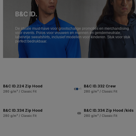
B&C ID.
De ideale must-have voor grootschalige promoties en merchandising
voor events. Polos voor vrouwen en mannen en genderneutrale,
labelvrije sweatshirts, inclusief modellen voor kinderen. Stuk voor stuk
perfect bedrukbaar.
B&C ID.224 Zip Hood
B&C ID.332 Crew
+1
280 g/m² / Classic Fit
280 g/m² / Classic Fit
B&C ID.334 Zip Hood
B&C ID.334 Zip Hood /kids
280 g/m² / Classic Fit
280 g/m² / Classic Fit