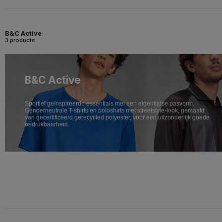
B&C Active
3 products
B&C Active
Sportief geïnspireerde essentials met een eigentijdse pasvorm.
Genderneutrale T-shirts en poloshirts met streetstyle-look, gemaakt
van gecertificeerd gerecycled polyester, voor een uitzonderlijk goede
bedrukbaarheid.