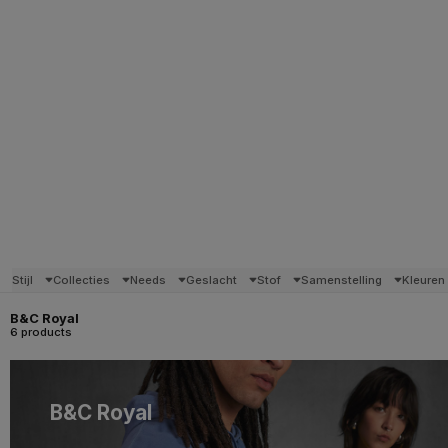
Stijl
Collecties
Needs
Geslacht
Stof
Samenstelling
Kleuren
B&C Royal
6 products
B&C Royal