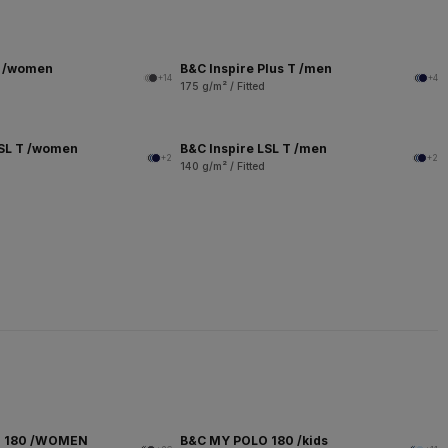
T /women
B&C Inspire Plus T /men
+14
+4
175 g/m² / Fitted
LSL T /women
B&C Inspire LSL T /men
+2
+2
140 g/m² / Fitted
O 180 /WOMEN
B&C MY POLO 180 /kids