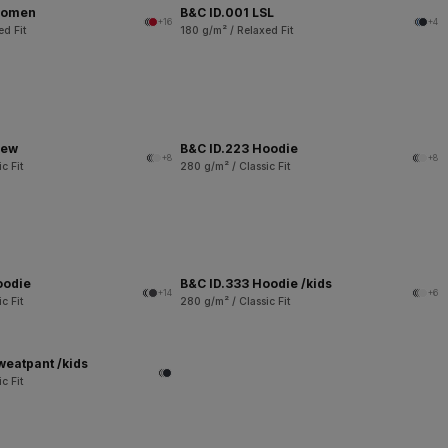
women
B&C ID.001 LSL
+16
+4
ed Fit
180 g/m² / Relaxed Fit
rew
B&C ID.223 Hoodie
+8
+8
c Fit
280 g/m² / Classic Fit
oodie
B&C ID.333 Hoodie /kids
+14
+6
c Fit
280 g/m² / Classic Fit
weatpant /kids
c Fit