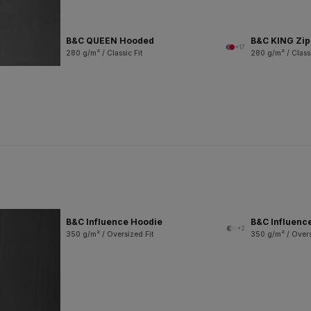
B&C QUEEN Hooded
B&C KING Zi
+17
280 g/m² / Classic Fit
280 g/m² / Classi
B&C Influence Hoodie
B&C Influenc
+2
350 g/m² / Oversized Fit
350 g/m² / Overs