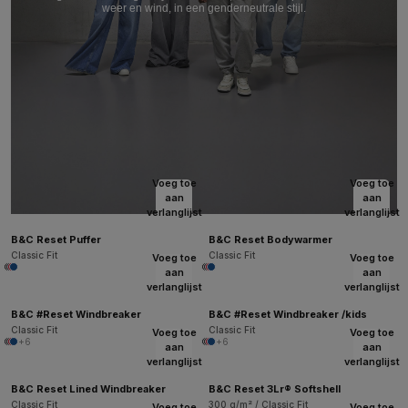
weer en wind, in een genderneutrale stijl.
Voeg toe
Voeg toe
aan
aan
verlanglijst
verlanglijst
B&C Reset Puffer
B&C Reset Bodywarmer
Classic Fit
Classic Fit
Voeg toe
Voeg toe
aan
aan
verlanglijst
verlanglijst
B&C #Reset Windbreaker
B&C #Reset Windbreaker /kids
Classic Fit
Classic Fit
Voeg toe
Voeg toe
+6
+6
aan
aan
verlanglijst
verlanglijst
B&C Reset Lined Windbreaker
B&C Reset 3Lr® Softshell
Classic Fit
300 g/m² / Classic Fit
Voeg toe
Voeg toe