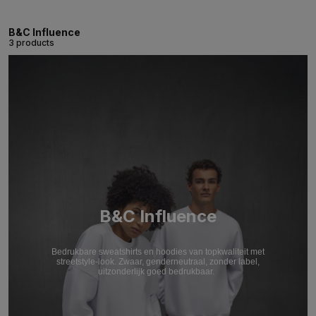
B&C Influence
3 products
B&C Influence
Bedrukbare sweatshirts en hoodies van topkwaliteit met
streetstyle-look. Zwaar, genderneutraal, zonder label,
uitzonderlijk goed bedrukbaar.