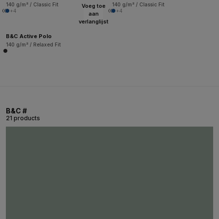
140 g/m² / Classic Fit
140 g/m² / Classic Fit
Voeg toe
+4
+4
aan
verlanglijst
B&C Active Polo
140 g/m² / Relaxed Fit
B&C #
21 products