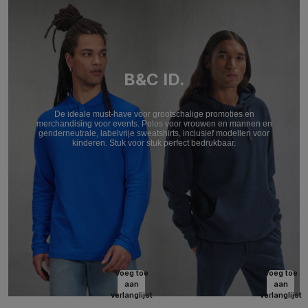
B&C ID.
De ideale must-have voor grootschalige promoties en
merchandising voor events. Polos voor vrouwen en mannen en
genderneutrale, labelvrije sweatshirts, inclusief modellen voor
kinderen. Stuk voor stuk perfect bedrukbaar.
Voeg toe
Voeg toe
aan
aan
verlanglijst
verlanglijst