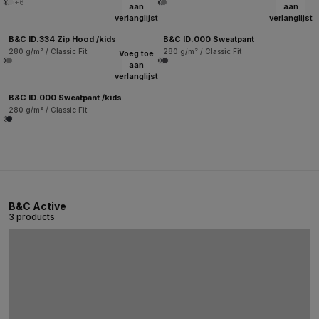
+6
aan
aan
verlanglijst
verlanglijst
B&C ID.334 Zip Hood /kids
B&C ID.000 Sweatpant
280 g/m² / Classic Fit
280 g/m² / Classic Fit
Voeg toe
aan
verlanglijst
B&C ID.000 Sweatpant /kids
280 g/m² / Classic Fit
B&C Active
3 products