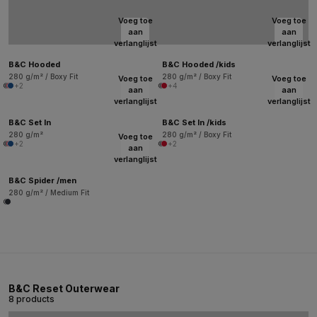
Voeg toe
Voeg toe
aan
aan
verlanglijst
verlanglijst
B&C Hooded
B&C Hooded /kids
280 g/m² / Boxy Fit
280 g/m² / Boxy Fit
Voeg toe
Voeg toe
+2
+4
aan
aan
verlanglijst
verlanglijst
B&C Set In
B&C Set In /kids
280 g/m²
280 g/m² / Boxy Fit
Voeg toe
+2
+2
aan
verlanglijst
B&C Spider /men
280 g/m² / Medium Fit
B&C Reset Outerwear
8 products