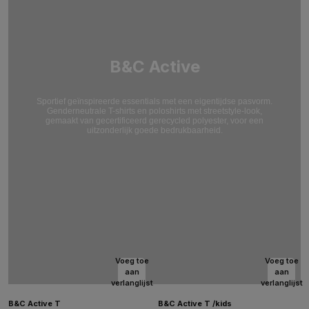
B&C Active
Sportief geïnspireerde essentials met een eigentijdse pasvorm.
Genderneutrale T-shirts en poloshirts met streetstyle-look,
gemaakt van gecertificeerd gerecycled polyester, voor een
uitzonderlijk goede bedrukbaarheid.
Voeg toe
Voeg toe
aan
aan
verlanglijst
verlanglijst
B&C Active T
B&C Active T /kids