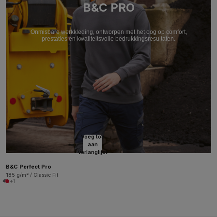
B&C PRO
Onmisbare werkkleding, ontworpen met het oog op comfort,
prestaties en kwaliteitsvolle bedrukkingsresultaten.
Voeg toe
aan
verlanglijst
B&C Perfect Pro
185 g/m² / Classic Fit
+1