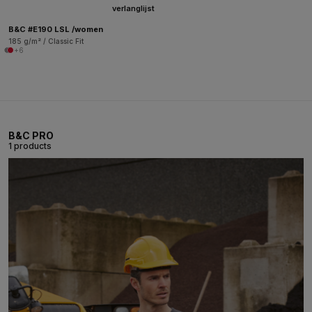
verlanglijst
B&C #E190 LSL /women
185 g/m² / Classic Fit
+6
B&C PRO
1 products