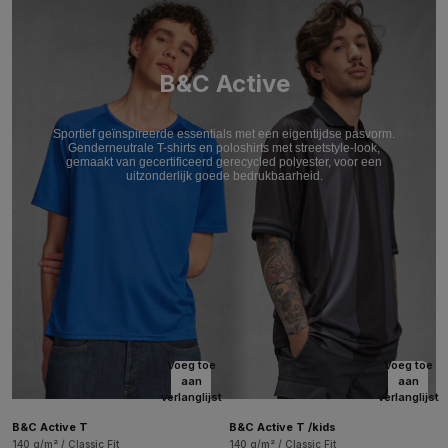
B&C Active
Sportief geïnspireerde essentials met een eigentijdse pasvorm.
Genderneutrale T-shirts en poloshirts met streetstyle-look,
gemaakt van gecertificeerd gerecycled polyester, voor een
uitzonderlijk goede bedrukbaarheid.
Voeg toe
Voeg toe
aan
aan
verlanglijst
verlanglijst
B&C Active T
B&C Active T /kids
140 g/m² / Classic Fit
140 g/m² / Classic Fit