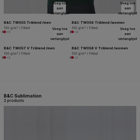
Voeg toe
Voeg toe
aan
aan
verlanglijst
verlanglijst
B&C TM055 Triblend /men
B&C TW056 Triblend /women
130 g/m² / Fitted
130 g/m² / Fitted
Voeg toe
Voeg toe
+6
+6
aan
aan
verlanglijst
verlanglijst
B&C TM057 V Triblend /men
B&C TW058 V Triblend /women
130 g/m² / Fitted
130 g/m² / Fitted
+2
+2
B&C Sublimation
2 products