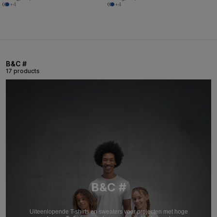
+4
+4
B&C #
17 products
B&C #
Uiteenlopende T-shirts en sweaters voor projecten met hoge