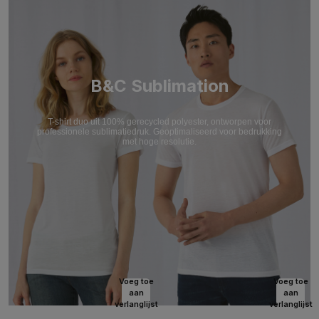
B&C Sublimation
T-shirt duo uit 100% gerecycled polyester, ontworpen voor
professionele sublimatiedruk. Geoptimaliseerd voor bedrukking
met hoge resolutie.
Voeg toe
Voeg toe
aan
aan
verlanglijst
verlanglijst