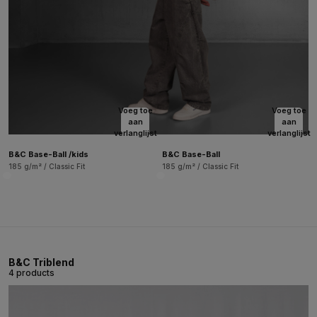
Voeg toe
Voeg toe
aan
aan
verlanglijst
verlanglijst
B&C Base-Ball /kids
B&C Base-Ball
185 g/m² / Classic Fit
185 g/m² / Classic Fit
B&C Triblend
4 products