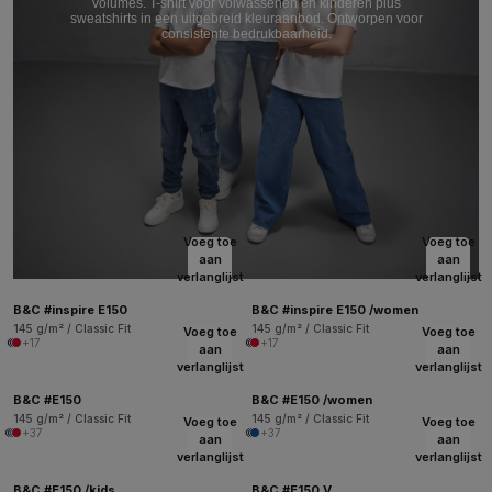
volumes. T-shirt voor volwassenen en kinderen plus
sweatshirts in een uitgebreid kleuraanbod. Ontworpen voor
consistente bedrukbaarheid.
Voeg toe
Voeg toe
aan
aan
verlanglijst
verlanglijst
B&C #inspire E150
B&C #inspire E150 /women
145 g/m² / Classic Fit
145 g/m² / Classic Fit
Voeg toe
Voeg toe
+17
+17
aan
aan
verlanglijst
verlanglijst
B&C #E150
B&C #E150 /women
145 g/m² / Classic Fit
145 g/m² / Classic Fit
Voeg toe
Voeg toe
+37
+37
aan
aan
verlanglijst
verlanglijst
B&C #E150 /kids
B&C #E150 V