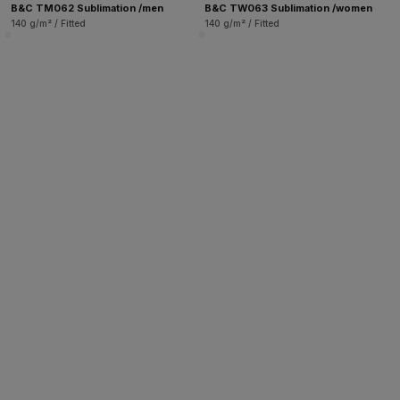
B&C TM062 Sublimation /men
B&C TW063 Sublimation /women
140 g/m² / Fitted
140 g/m² / Fitted