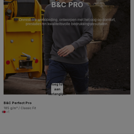
B&C PRO
Onmisbare werkkleding, ontworpen met het oog op comfort,
prestaties en kwaliteitsvolle bedrukkingsresultaten.
Voeg toe
aan
verlanglijst
B&C Perfect Pro
185 g/m² / Classic Fit
+1