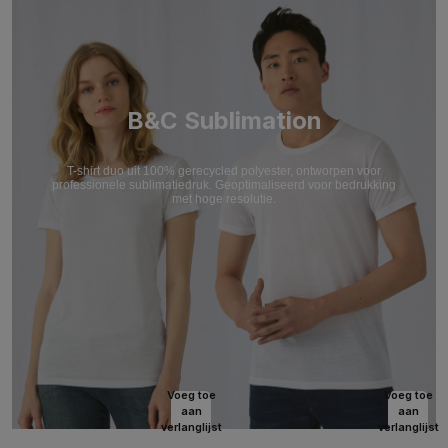
B&C Sublimation
T-shirt duo uit 100% gerecycled polyester, ontworpen voor
professionele sublimatiedruk. Geoptimaliseerd voor bedrukking
met hoge resolutie.
Voeg toe
Voeg toe
aan
aan
verlanglijst
verlanglijst