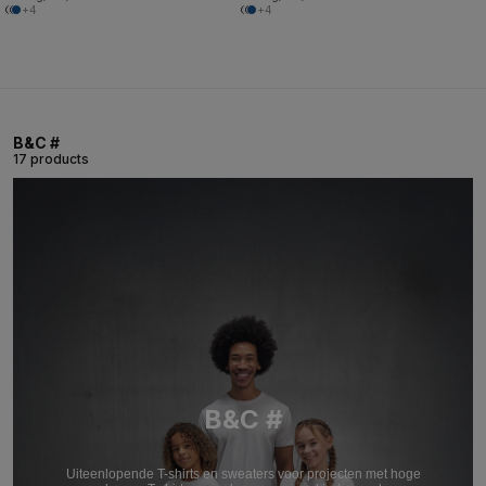
+4
+4
B&C #
17 products
B&C #
Uiteenlopende T-shirts en sweaters voor projecten met hoge