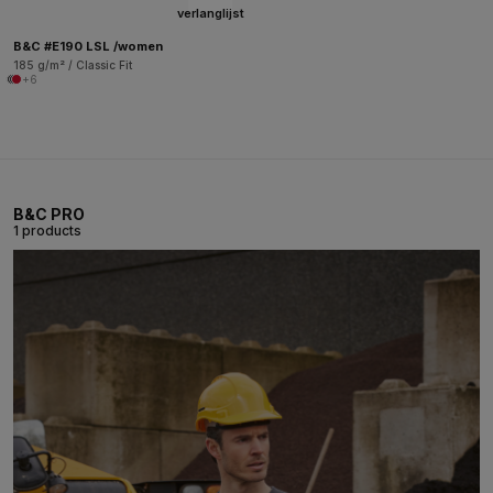
verlanglijst
B&C #E190 LSL /women
185 g/m² / Classic Fit
+6
B&C PRO
1 products