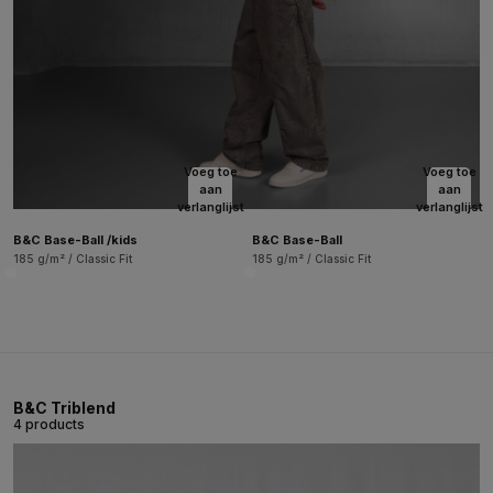
Voeg toe
Voeg toe
aan
aan
verlanglijst
verlanglijst
B&C Base-Ball /kids
B&C Base-Ball
185 g/m² / Classic Fit
185 g/m² / Classic Fit
B&C Triblend
4 products