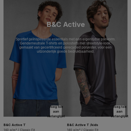
B&C Active
Sportief geïnspireerde essentials met een eigentijdse pasvorm.
Genderneutrale T-shirts en poloshirts met streetstyle-look,
gemaakt van gecertificeerd gerecycled polyester, voor een
uitzonderlijk goede bedrukbaarheid.
Voeg toe
Voeg toe
aan
aan
verlanglijst
verlanglijst
B&C Active T
B&C Active T /kids
140 g/m² / Classic Fit
140 g/m² / Classic Fit