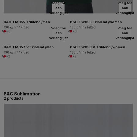
Voeg toe
Voeg toe
aan
aan
verlanglijst
verlanglijst
B&C TM055 Triblend /men
B&C TW056 Triblend /women
130 g/m² / Fitted
130 g/m² / Fitted
Voeg toe
Voeg toe
+6
+6
aan
aan
verlanglijst
verlanglijst
B&C TM057 V Triblend /men
B&C TW058 V Triblend /women
130 g/m² / Fitted
130 g/m² / Fitted
+2
+2
B&C Sublimation
2 products