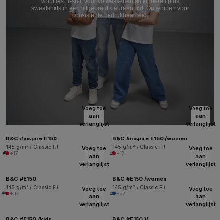
volumes. T-shirt voor volwassenen en kinderen plus
sweatshirts in een uitgebreid kleuraanbod. Ontworpen voor
consistente bedrukbaarheid.
Voeg toe
Voeg toe
aan
aan
verlanglijst
verlanglijst
B&C #inspire E150
B&C #inspire E150 /women
145 g/m² / Classic Fit
145 g/m² / Classic Fit
Voeg toe
Voeg toe
+17
+17
aan
aan
verlanglijst
verlanglijst
B&C #E150
B&C #E150 /women
145 g/m² / Classic Fit
145 g/m² / Classic Fit
Voeg toe
Voeg toe
+37
+37
aan
aan
verlanglijst
verlanglijst
B&C #E150 /kids
B&C #E150 V