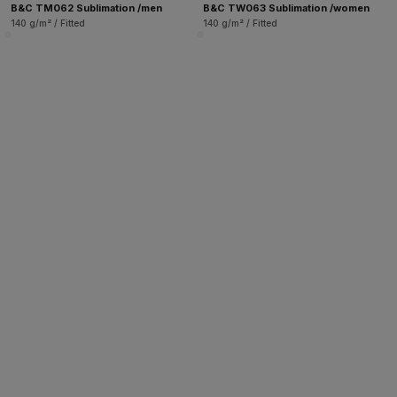
B&C TM062 Sublimation /men
B&C TW063 Sublimation /women
140 g/m² / Fitted
140 g/m² / Fitted